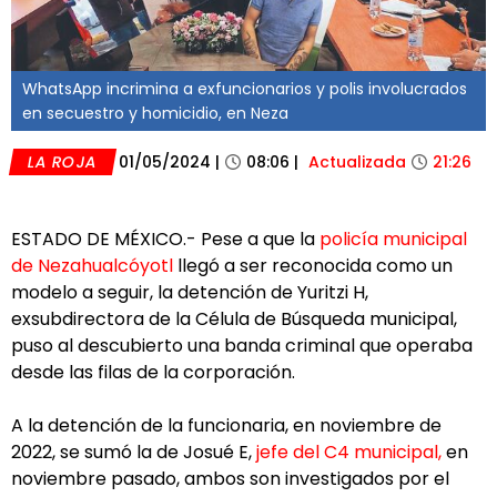
WhatsApp incrimina a exfuncionarios y polis involucrados
en secuestro y homicidio, en Neza
LA ROJA
01/05/2024
|
08:06
|
Actualizada
21:26
ESTADO DE MÉXICO.- Pese a que la
policía municipal
de Nezahualcóyotl
llegó a ser reconocida como un
modelo a seguir, la detención de Yuritzi H,
exsubdirectora de la Célula de Búsqueda municipal,
puso al descubierto una banda criminal que operaba
desde las filas de la corporación.
A la detención de la funcionaria, en noviembre de
2022, se sumó la de Josué E,
jefe del C4 municipal,
en
noviembre pasado, ambos son investigados por el