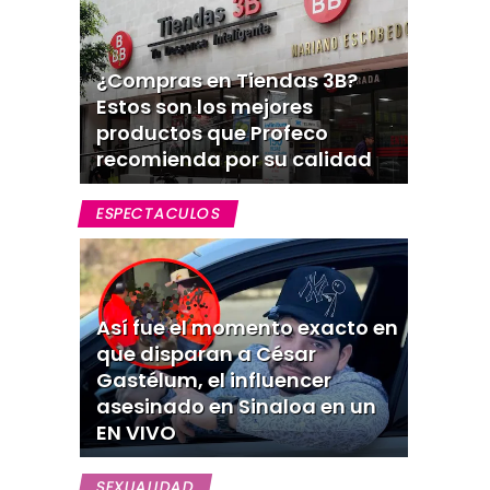
¿Compras en Tiendas 3B?
Estos son los mejores
productos que Profeco
recomienda por su calidad
ESPECTACULOS
Así fue el momento exacto en
que disparan a César
Gastélum, el influencer
asesinado en Sinaloa en un
EN VIVO
SEXUALIDAD