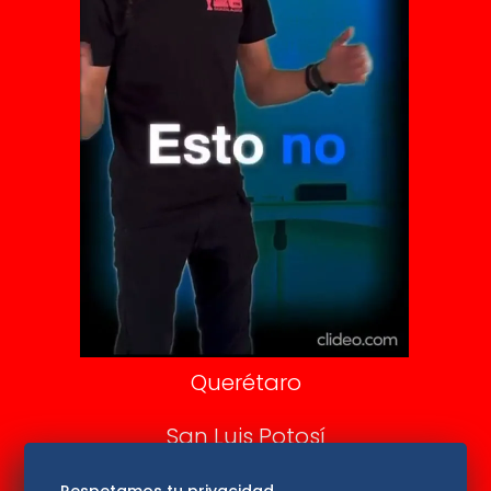
Vive USA
Clase
De 10 sports
DeDinero
Confabulario
Aviso Oportuno
Consultas
Querétaro
San Luis Potosí
Edomex