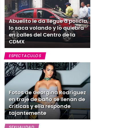
Abuelito le da llegue a policía,
lo saca volando y lo quiebra
en calles del Centro de la
CDMX
ESPECTACULOS
Fotos de Georgina Rodríguez
en traje de baño se llenan de
críticas y ella responde
tajantemente
SEXUALIDAD