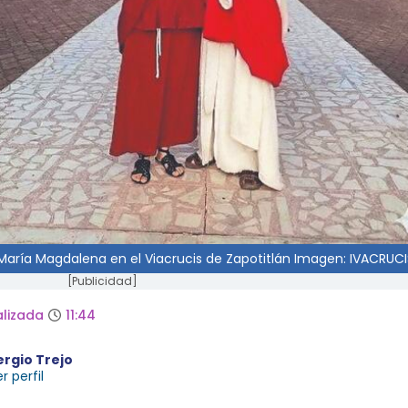
María Magdalena en el Viacrucis de Zapotitlán Imagen: IVACRUC
[Publicidad]
lizada
11:44
ergio Trejo
r perfil