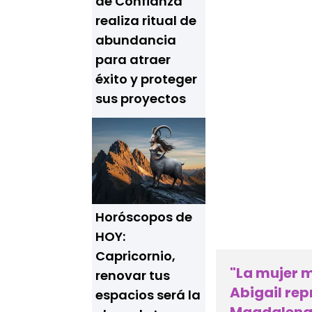
de Confianza"
realiza ritual de
abundancia
para atraer
éxito y proteger
sus proyectos
Horóscopos de
HOY:
Capricornio,
"La mujer m
renovar tus
Abigail re
espacios será la