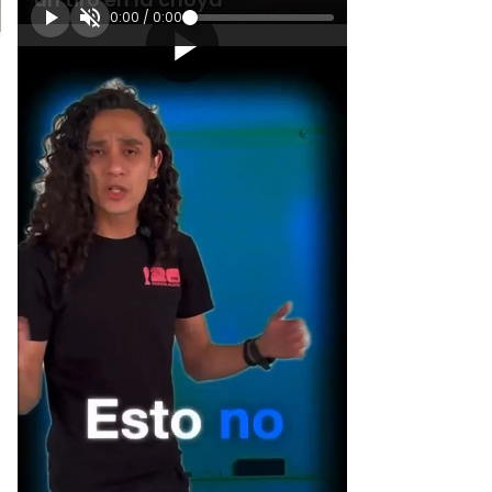
0:00
/
0:00
[Publicidad]