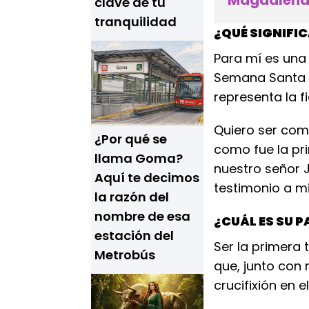
Magdalena 
clave de tu
tranquilidad
¿QUÉ SIGNIFI
Para mí es una 
Semana Santa 
representa la f
Quiero ser com
¿Por qué se
como fue la pr
llama Goma?
nuestro señor 
Aquí te decimos
testimonio a 
la razón del
nombre de esa
¿CUÁL ES SU P
estación del
Ser la primera
Metrobús
que, junto con
crucifixión en e