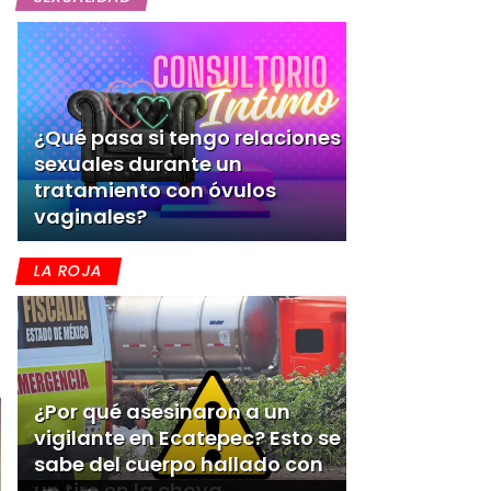
¿Qué pasa si tengo relaciones
sexuales durante un
tratamiento con óvulos
vaginales?
LA ROJA
¿Por qué asesinaron a un
vigilante en Ecatepec? Esto se
sabe del cuerpo hallado con
un tiro en la choya