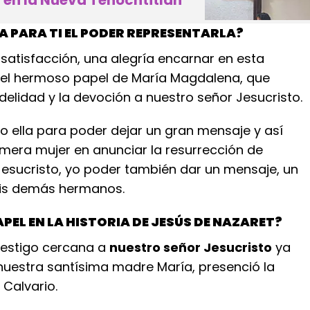
en la Nueva Tenochtitlan
CA PARA TI EL PODER REPRESENTARLA?
satisfacción, una alegría encarnar en esta
el hermoso papel de María Magdalena, que
idelidad y la devoción a nuestro señor Jesucristo.
o ella para poder dejar un gran mensaje y así
imera mujer en anunciar la resurrección de
Jesucristo, yo poder también dar un mensaje, un
mis demás hermanos.
APEL EN LA HISTORIA DE JESÚS DE NAZARET?
 testigo cercana a
nuestro señor Jesucristo
ya
 nuestra santísima madre María, presenció la
l Calvario.