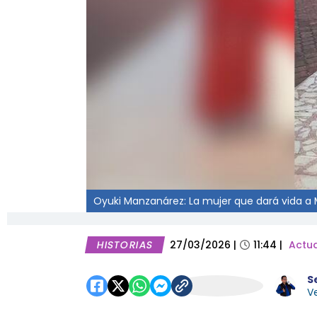
Oyuki Manzanárez: La mujer que dará vida a 
HISTORIAS
27/03/2026
|
11:44
|
Actua
S
Ve