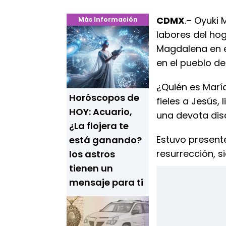
CDMX
.– Oyuki
Más Información
labores del hog
Magdalena en 
en el pueblo de
¿Quién es Marí
Horóscopos de
fieles a Jesús,
HOY: Acuario,
una devota disc
¿La flojera te
Estuvo presente 
está ganando?
resurrección, s
los astros
tienen un
mensaje para ti