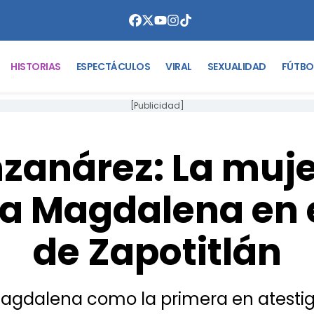
HISTORIAS
ESPECTÁCULOS
VIRAL
SEXUALIDAD
FÚTBO
[Publicidad]
zanárez: La muje
ía Magdalena en e
de Zapotitlán
agdalena como la primera en atestigua