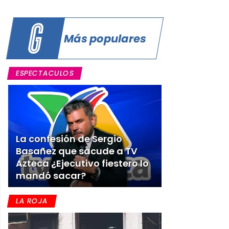
a
Más populares
ESPECTACULOS
La confesión de Sergio
Basañez que sacude a TV
Azteca ¿Ejecutivo fiestero lo
mandó sacar?
LA ROJA