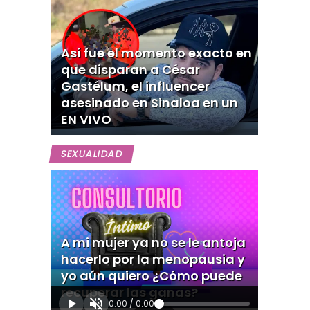
Así fue el momento exacto en
que disparan a César
Gastélum, el influencer
asesinado en Sinaloa en un
EN VIVO
SEXUALIDAD
A mi mujer ya no se le antoja
hacerlo por la menopausia y
yo aún quiero ¿Cómo puede
recuperar las ganas?
0:00
/
0:00