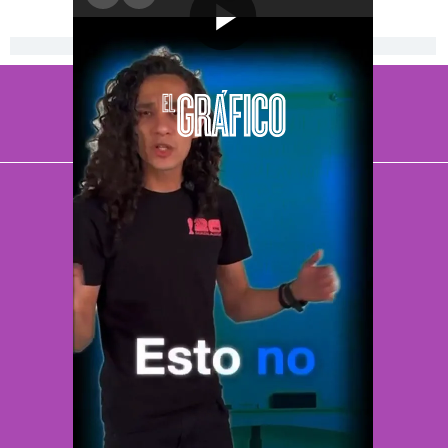
[Publicidad]
El Universal
Vive USA
Clase
De 10 sports
DeDinero
Confabulario