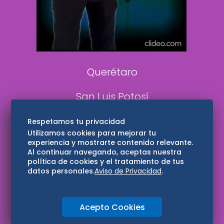
Aviso Oportuno
Consultas
Querétaro
San Luis Potosí
Edomex
Respetamos tu privacidad
Utilizamos cookies para mejorar tu
experiencia y mostrarte contenido relevante.
Consultas
Al continuar navegando, aceptas nuestra
política de cookies y el tratamiento de tus
Hidalgo
datos personales.
Aviso de Privacidad
.
Oaxaca
Acepto Cookies
Aviso de privacidad
Directorio