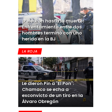
¡Pelearon hasta la muerte!
Enfrentamiento entre dos
hombres terminó con uno
herido en la BJ
LA ROJA
Le dieron Pin a "El Pon":
Chamaco se echa a
exconvicto de un tiro en la
Álvaro Obregón