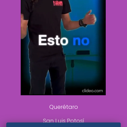
Vive USA
Clase
De 10 sports
DeDinero
Confabulario
Aviso Oportuno
Consultas
Querétaro
San Luis Potosí