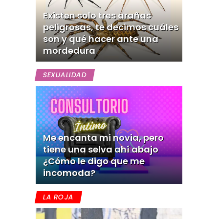
Existen solo tres arañas
peligrosas, te decimos cuáles
son y qué hacer ante una
mordedura
SEXUALIDAD
Me encanta mi novia, pero
tiene una selva ahí abajo
¿Cómo le digo que me
incomoda?
LA ROJA