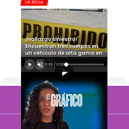
LA ROJA
¡Hallazgo siniestro!
Encuentran tres cuerpos en
un vehículo de alta gama en
Hermosillo
0:00
/
0:00
[Publicidad]
El Universal