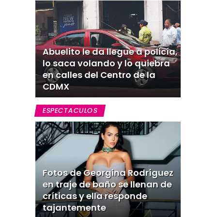
Abuelito le da llegue a policía,
lo saca volando y lo quiebra
en calles del Centro de la
CDMX
ESPECTACULOS
Fotos de Georgina Rodríguez
en traje de baño se llenan de
críticas y ella responde
tajantemente