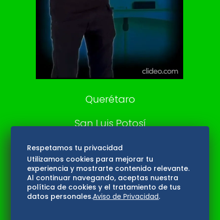
DeDinero
Confabulario
Aviso Oportuno
Consultas
Querétaro
San Luis Potosí
Edomex
Respetamos tu privacidad
Utilizamos cookies para mejorar tu
experiencia y mostrarte contenido relevante.
Consultas
Al continuar navegando, aceptas nuestra
política de cookies y el tratamiento de tus
Hidalgo
datos personales.
Aviso de Privacidad
.
Oaxaca