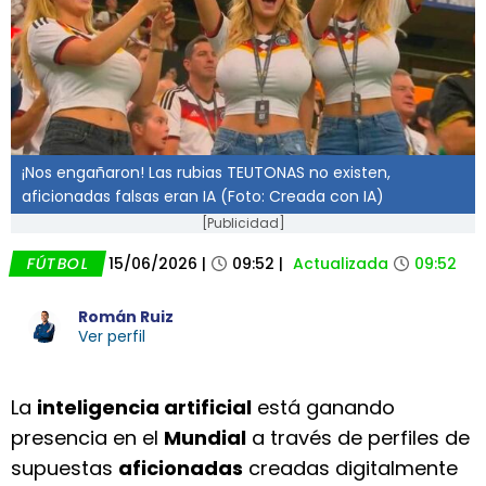
¡Nos engañaron! Las rubias TEUTONAS no existen,
aficionadas falsas eran IA (Foto: Creada con IA)
[Publicidad]
FÚTBOL
15/06/2026
|
09:52
|
Actualizada
09:52
Román Ruiz
Ver perfil
La
inteligencia artificial
está ganando
presencia en el
Mundial
a través de perfiles de
supuestas
aficionadas
creadas digitalmente