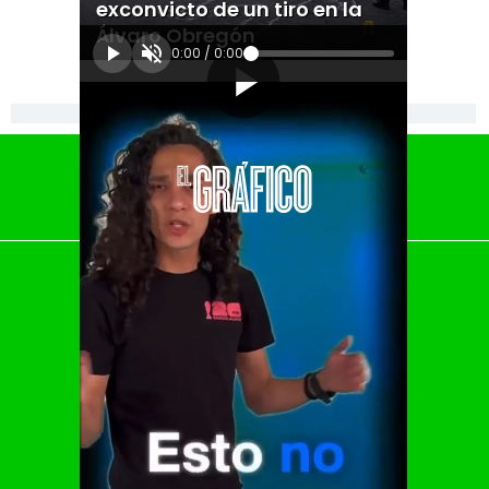
exconvicto de un tiro en la
Álvaro Obregón
0:00
/
0:00
[Publicidad]
El Universal
Vive USA
Clase
De 10 sports