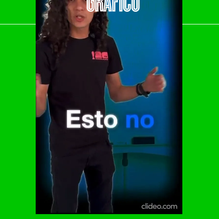
El Universal
Vive USA
Clase
De 10 sports
DeDinero
Confabulario
Aviso Oportuno
Consultas