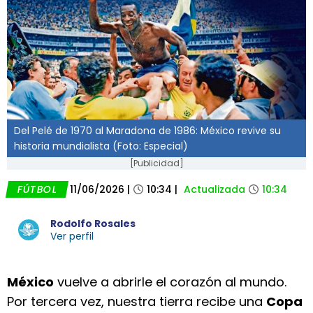
Del Pelé de 1970 al Maradona de 1986: México revive su
historia mundialista (Foto: Especial)
[Publicidad]
FÚTBOL
11/06/2026
|
10:34
|
Actualizada
10:34
Rodolfo Rosales
Ver perfil
México
vuelve a abrirle el corazón al mundo.
Por tercera vez, nuestra tierra recibe una
Copa