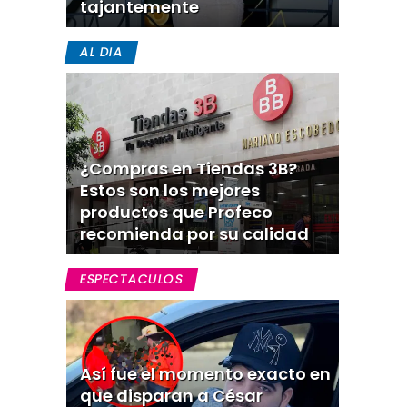
tajantemente
AL DIA
¿Compras en Tiendas 3B?
Estos son los mejores
productos que Profeco
recomienda por su calidad
ESPECTACULOS
Así fue el momento exacto en
que disparan a César