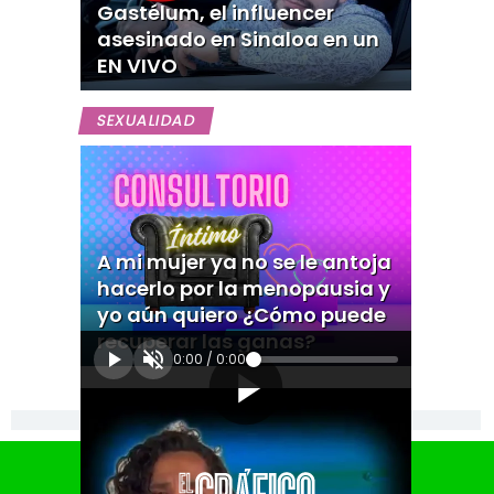
Gastélum, el influencer
asesinado en Sinaloa en un
EN VIVO
SEXUALIDAD
A mi mujer ya no se le antoja
hacerlo por la menopausia y
yo aún quiero ¿Cómo puede
recuperar las ganas?
0:00
/
0:00
[Publicidad]