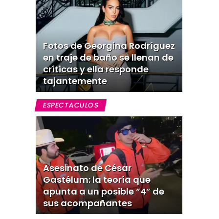
Fotos de Georgina Rodríguez
en traje de baño se llenan de
críticas y ella responde
tajantemente
ESPECTACULOS
Asesinato de César
Gastélum: la teoría que
apunta a un posible “4” de
sus acompañantes