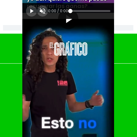
recuperar las ganas?
0:00
/
0:00
[Publicidad]
El Universal
Vive USA
Clase
De 10 sports
DeDinero