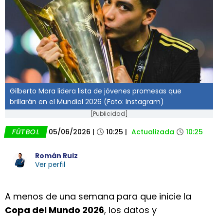
Gilberto Mora lidera lista de jóvenes promesas que
brillarán en el Mundial 2026 (Foto: Instagram)
[Publicidad]
FÚTBOL
05/06/2026
|
10:25
|
Actualizada
10:25
Román Ruiz
Ver perfil
A menos de una semana para que inicie la
Copa del Mundo 2026
, los datos y