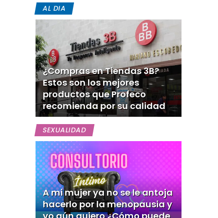
AL DIA
¿Compras en Tiendas 3B?
Estos son los mejores
productos que Profeco
recomienda por su calidad
SEXUALIDAD
A mi mujer ya no se le antoja
hacerlo por la menopausia y
yo aún quiero ¿Cómo puede