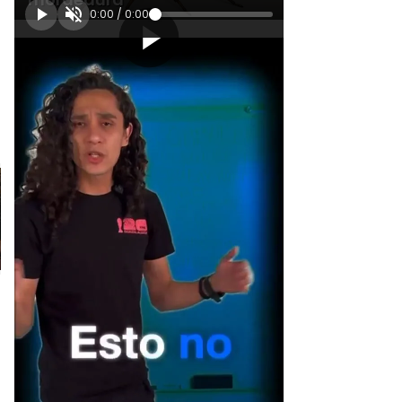
0:00
/
0:00
[Publicidad]