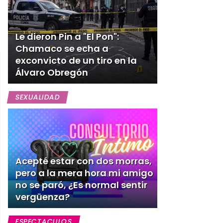
Le dieron Pin a "El Pon":
Chamaco se echa a
exconvicto de un tiro en la
Álvaro Obregón
SEXUALIDAD
Acepté estar con dos morras,
pero a la mera hora mi amigo
no se paró, ¿Es normal sentir
vergüenza?
ESPECTACULOS