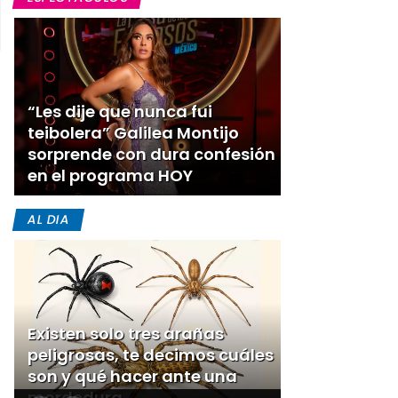
“Les dije que nunca fui
teibolera” Galilea Montijo
sorprende con dura confesión
en el programa HOY
AL DIA
Existen solo tres arañas
peligrosas, te decimos cuáles
son y qué hacer ante una
mordedura