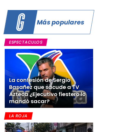
Más populares
l
ESPECTACULOS
La confesión de Sergio
Basañez que sacude a TV
Azteca ¿Ejecutivo fiestero lo
mandó sacar?
LA ROJA