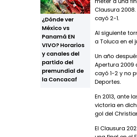
meter a una fina
Clausura 2008. 
cayó 2-1.
¿Dónde ver
México vs
Al siguiente to
Panamá EN
a Toluca en el 
VIVO? Horarios
y canales del
Un año después,
partido del
Apertura 2009 
premundial de
cayó 1-2 y no p
la Concacaf
Deportes.
En 2013, ante l
victoria en dic
gol del Christi
El Clausura 202
una final en el