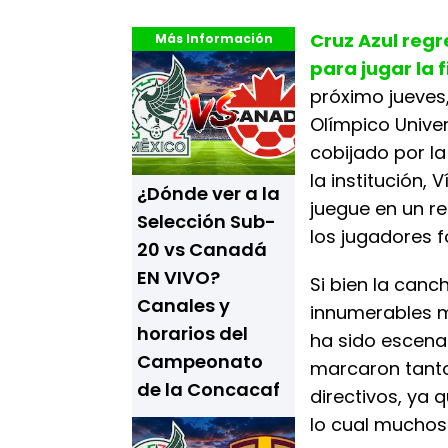
Cruz Azul regr
Más Información
para jugar la 
próximo jueves,
Olímpico Univer
cobijado por la
la institución,
¿Dónde ver a la
juegue en un r
Selección Sub-
los jugadores 
20 vs Canadá
EN VIVO?
Si bien la canc
Canales y
innumerables m
horarios del
ha sido escena
Campeonato
marcaron tanto
de la Concacaf
directivos, ya
lo cual muchos