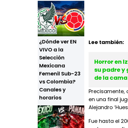
¿Dónde ver EN
Lee también:
VIVO a la
Selección
Horror en 
Mexicana
su padre y
Femenil Sub-23
de la cama 
vs Colombia?
Canales y
Precisamente, 
horarios
en una final ju
Alejandro ‘Hues
Fue hasta el 2