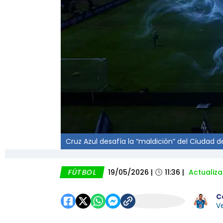
Cruz Azul desafía la “maldición” del Ciudad de
FÚTBOL
19/05/2026
|
11:36
|
Actualiz
C
Ve