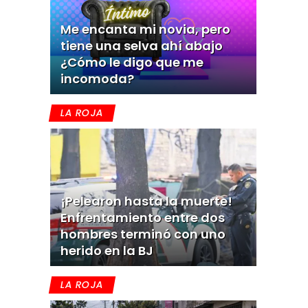
Me encanta mi novia, pero
tiene una selva ahí abajo
¿Cómo le digo que me
incomoda?
LA ROJA
¡Pelearon hasta la muerte!
Enfrentamiento entre dos
hombres terminó con uno
herido en la BJ
LA ROJA