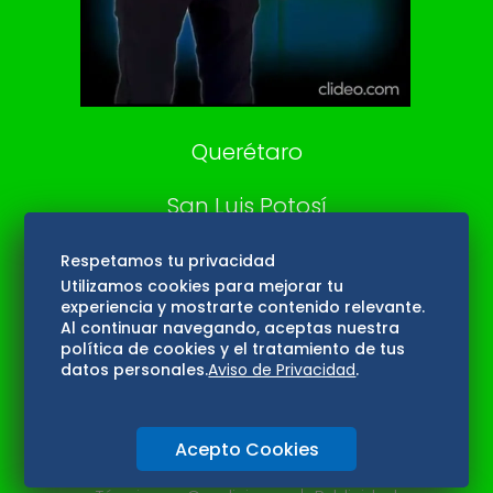
Aviso Oportuno
Consultas
Querétaro
San Luis Potosí
Edomex
Respetamos tu privacidad
Utilizamos cookies para mejorar tu
experiencia y mostrarte contenido relevante.
Consultas
Al continuar navegando, aceptas nuestra
política de cookies y el tratamiento de tus
Hidalgo
datos personales.
Aviso de Privacidad
.
Oaxaca
Acepto Cookies
Aviso de privacidad
Directorio