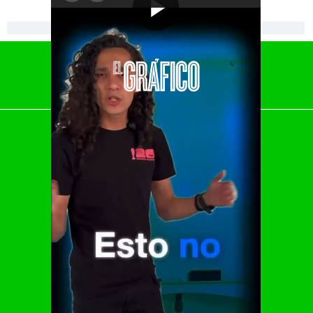
[Publicidad]
El Universal
Vive USA
Clase
De 10 sports
DeDinero
Confabulario