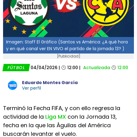
Imagen: Staff El Gráfico (Santos vs América: ¿A qué hora
y en qué canal ver EN VIVO el partido de la jornada 13? )
[Publicidad]
FÚTBOL
04/04/2026
|
12:00
|
Actualizada
12:00
Eduardo Montes García
Ver perfil
Terminó la Fecha FIFA, y con ello regresa la
actividad de la
Liga MX
con la Jornada 13,
fecha en la que las Águilas del América
buscarán levantar el vuelo.