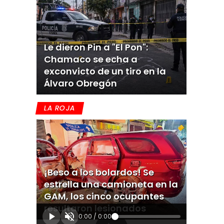
Le dieron Pin a "El Pon":
Chamaco se echa a
exconvicto de un tiro en la
Álvaro Obregón
LA ROJA
¡Beso a los bolardos! Se
estrella una camioneta en la
GAM, los cinco ocupantes
resultaron lesionados
0:00
/
0:00