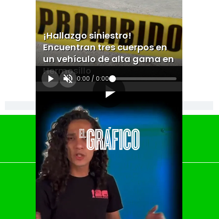
¡Hallazgo siniestro!
Encuentran tres cuerpos en
un vehículo de alta gama en
Hermosillo
0:00
/
0:00
[Publicidad]
El Universal
Vive USA