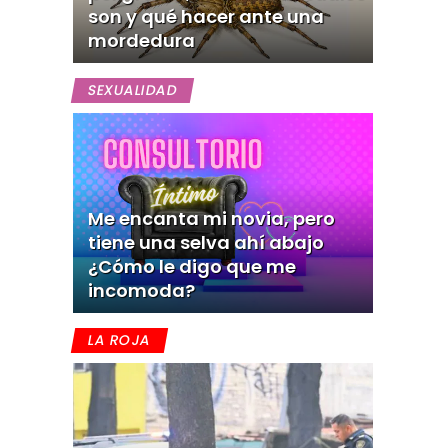
son y qué hacer ante una
mordedura
SEXUALIDAD
Me encanta mi novia, pero
tiene una selva ahí abajo
¿Cómo le digo que me
incomoda?
LA ROJA