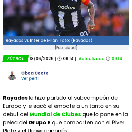
Rayados vs Inter de Milán. Foto: (Rayados)
[Publicidad]
FÚTBOL
18/06/2025
|
09:14
|
Actualizada
09:14
Obed Coeto
Ver perfil
Rayados
le hizo partido al subcampeón de
Europa y le sacó el empate a un tanto en su
debut del
Mundial de Clubes
que lo pone en la
pelea del
Grupo E
que comparten con el River
Plate y el Urawa japonés.