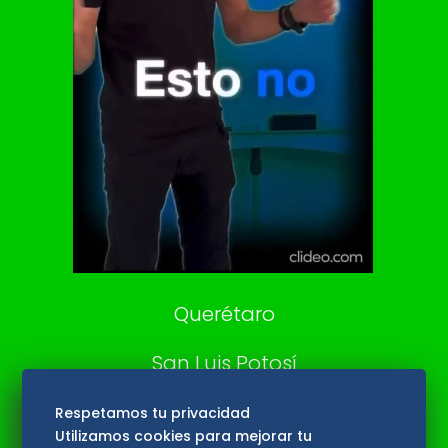
Clase
De 10 sports
DeDinero
Confabulario
Aviso Oportuno
Consultas
Querétaro
San Luis Potosí
Edomex
Respetamos tu privacidad
Utilizamos cookies para mejorar tu