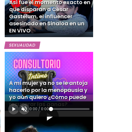
Así fue el momento exacto en
que disparan a César
Gastélum, el influencer
asesinado en Sinaloa en un
EN VIVO
SEXUALIDAD
A mi mujer ya no se le antoja
hacerlo por la menopausia y
yo aún quiero ¿Cómo puede
recuperar las ganas?
0:00
/
0:00
[Publicidad]