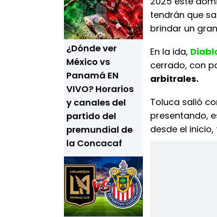
2025 este domi
tendrán que sal
brindar un gran
¿Dónde ver
En la ida,
Diabl
México vs
cerrado, con p
Panamá EN
arbitrales.
VIVO? Horarios
Toluca salió co
y canales del
presentando, 
partido del
desde el inicio
premundial de
la Concacaf