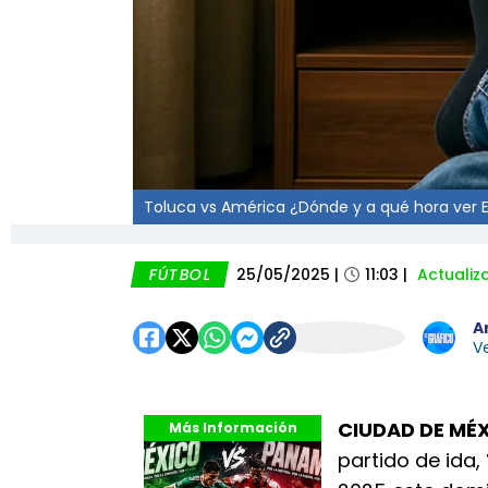
Toluca vs América ¿Dónde y a qué hora ver EN
FÚTBOL
25/05/2025
|
11:03
|
Actualiz
A
Ve
CIUDAD DE MÉX
Más Información
partido de ida,