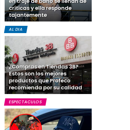
en traje de baño se llenan de
críticas y ella responde
tajantemente
AL DIA
¿Compras en Tiendas 3B?
Estos son los mejores
productos que Profeco
recomienda por su calidad
ESPECTACULOS