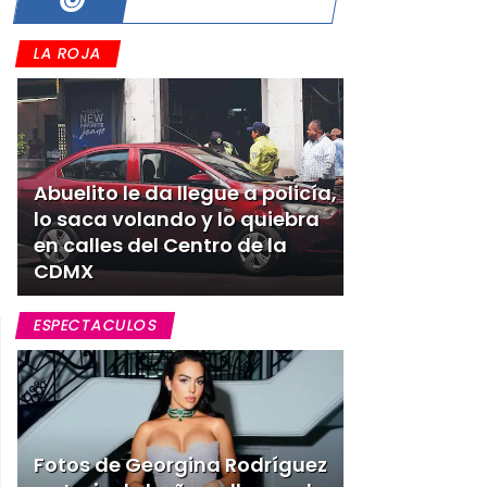
LA ROJA
Abuelito le da llegue a policía,
lo saca volando y lo quiebra
en calles del Centro de la
CDMX
ESPECTACULOS
Fotos de Georgina Rodríguez