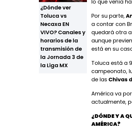
lo que venía ha
¿Dónde ver
Toluca vs
Por su parte,
An
Necaxa EN
a contar con Br
VIVO? Canales y
quedará otra al
horarios de la
aunque previen
transmisión de
está en su casa
la Jornada 3 de
Toluca está a 
la Liga MX
campeonato, lu
de las
Chivas d
América va por 
actualmente, pa
¿DÓNDE Y A Q
AMÉRICA?