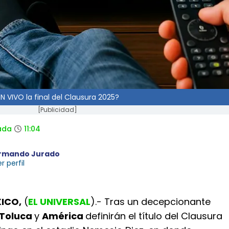
 VIVO la final del Clausura 2025?
[Publicidad]
ada
11:04
rmando Jurado
r perfil
ICO,
(
EL UNIVERSAL
).- Tras un decepcionante
Toluca
y
América
definirán el título del Clausura