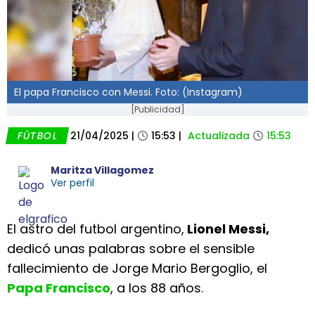
El papa Francisco con Messi. Foto: (Instagram)
[Publicidad]
FÚTBOL
21/04/2025
|
15:53
|
Actualizada
15:53
Maritza Villagomez
Ver perfil
El astro del futbol argentino,
Lionel Messi,
dedicó unas palabras sobre el sensible
fallecimiento de Jorge Mario Bergoglio, el
Papa Francisco
, a los 88 años.