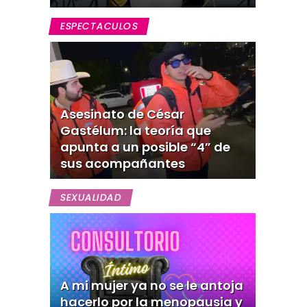
ESPECTACULOS
Asesinato de César
Gastélum: la teoría que
apunta a un posible “4” de
sus acompañantes
SEXUALIDAD
A mi mujer ya no se le antoja
hacerlo por la menopausia y