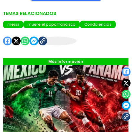
TEMAS RELACIONADOS
messi
muere el papa francisco
Condolencias
Más Información