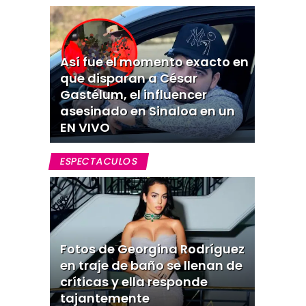
Así fue el momento exacto en
que disparan a César
Gastélum, el influencer
asesinado en Sinaloa en un
EN VIVO
ESPECTACULOS
Fotos de Georgina Rodríguez
en traje de baño se llenan de
críticas y ella responde
tajantemente