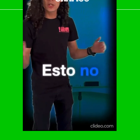
El Universal
Vive USA
Clase
De 10 sports
DeDinero
Confabulario
Aviso Oportuno
Consultas