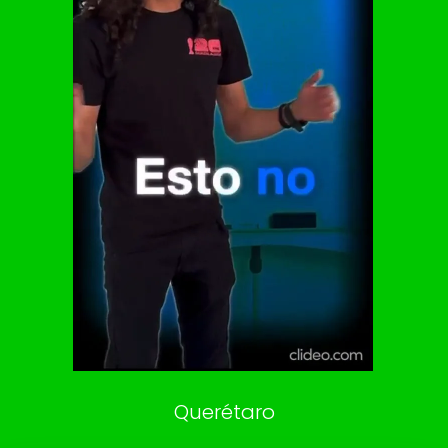
El Universal
Vive USA
Clase
De 10 sports
DeDinero
Confabulario
Aviso Oportuno
Consultas
Querétaro