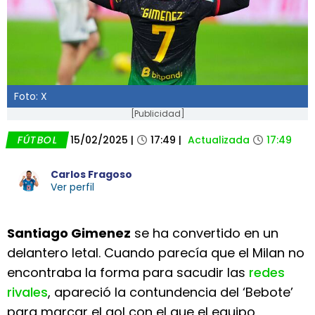
Foto: X
[Publicidad]
FÚTBOL
15/02/2025
|
17:49
|
Actualizada
17:49
Carlos Fragoso
Ver perfil
Santiago Gimenez
se ha convertido en un
delantero letal. Cuando parecía que el Milan no
encontraba la forma para sacudir las
redes
rivales
, apareció la contundencia del ‘Bebote’
para marcar el gol con el que el equipo