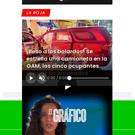
LA ROJA
¡Beso a los bolardos! Se
estrella una camioneta en la
GAM, los cinco ocupantes
resultaron lesionados
0:00
/
0:00
[Publicidad]