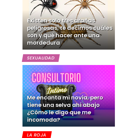
Existen solo tres arañas
peligrosas, te decimos cuáles
son y qué hacer ante una
mordedura
SEXUALIDAD
Me encanta mi novia, pero
tiene una selva ahí abajo
¿Cómo le digo que me
incomoda?
LA ROJA