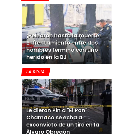
¡Pelearon hasta la muerte!
Enfrentamiento entre dos
hombres terminó con uno
herido en la BJ
LA ROJA
Le dieron Pin a "El Pon":
Chamaco se echa a
exconvicto de un tiro en la
Álvaro Obregón