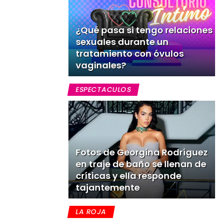
¿Qué pasa si tengo relaciones
sexuales durante un
tratamiento con óvulos
vaginales?
ESPECTACULOS
Fotos de Georgina Rodríguez
en traje de baño se llenan de
críticas y ella responde
tajantemente
LA ROJA