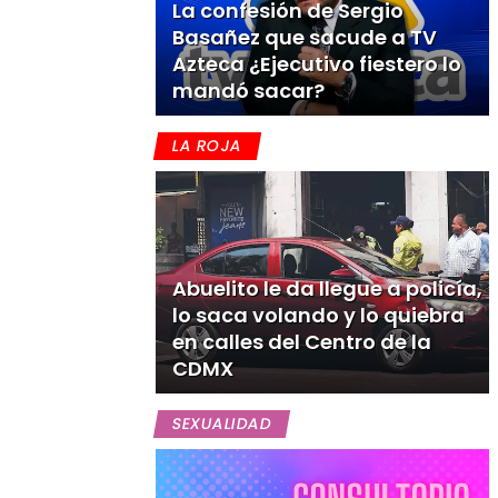
La confesión de Sergio
Basañez que sacude a TV
Azteca ¿Ejecutivo fiestero lo
mandó sacar?
LA ROJA
Abuelito le da llegue a policía,
lo saca volando y lo quiebra
en calles del Centro de la
CDMX
SEXUALIDAD