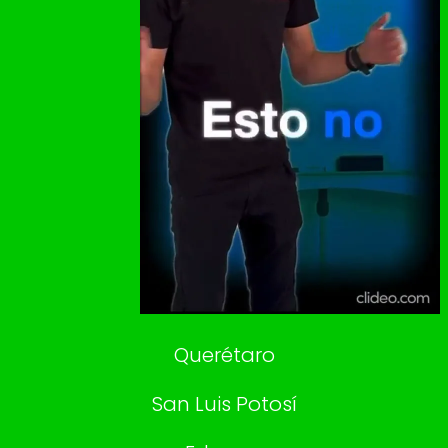
Vive USA
Clase
De 10 sports
DeDinero
Confabulario
Aviso Oportuno
Consultas
Querétaro
San Luis Potosí