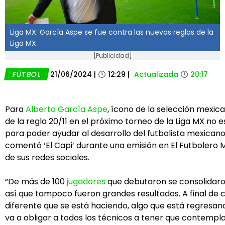
Liga MX: García Aspe se fue contra las nuevas reglas de la
Liga MX
[Publicidad]
FÚTBOL
21/06/2024
|
12:29
|
Actualizada
20:17
Para
Alberto García Aspe
, ícono de la selección mexica
de la regla 20/11 en el próximo torneo de la Liga MX no e
para poder ayudar al desarrollo del futbolista mexicano,
comentó ‘El Capi’ durante una emisión en El Futbolero 
de sus redes sociales.
“De más de 100
jugadores
que debutaron se consolidaron 
así que tampoco fueron grandes resultados. A final de c
diferente que se está haciendo, algo que está regresan
va a obligar a todos los técnicos a tener que contempl