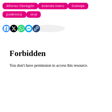
Alfonso Obregón
brenda rivero
Doblaje
polémica.
viral