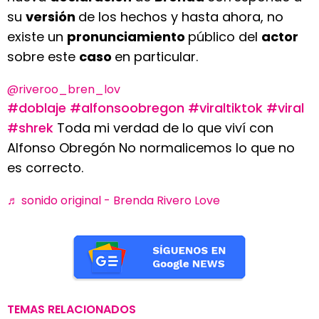
su
versión
de los hechos y hasta ahora, no
existe un
pronunciamiento
público del
actor
sobre este
caso
en particular.
@riveroo_bren_lov
#doblaje
#alfonsoobregon
#viraltiktok
#viral
#shrek
Toda mi verdad de lo que viví con
Alfonso Obregón No normalicemos lo que no
es correcto.
♬ sonido original - Brenda Rivero Love
TEMAS RELACIONADOS