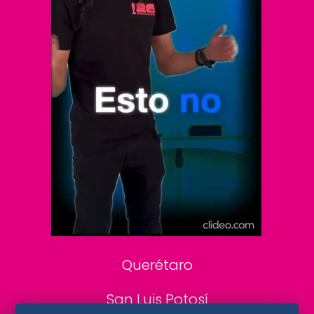
Vive USA
Clase
De 10 sports
DeDinero
Confabulario
Aviso Oportuno
Consultas
Querétaro
San Luis Potosí