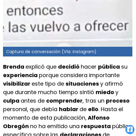
Captura de conversación (Vía: instagram)
Brenda
explicó que
decidió
hacer
pública
su
experiencia
porque considera importante
visibilizar
este tipo de
situaciones
y afirmó
que durante mucho tiempo sintió
miedo
y
culpa
antes de
comprender
, tras un
proceso
personal, que debía
hablar
de
ello
. Hasta el
momento de esta publicación,
Alfonso
Obregón
no ha emitido una
respuesta
pública
específica sobre las
declaraciones
de