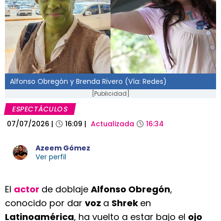
Alfonso Obregón y Brenda Rivero (Vía: Redes)
[Publicidad]
ESPECTÁCULOS
07/07/2026
|
16:09
|
Actualizada
16:34
Azeem Gómez
Ver perfil
El
actor
de doblaje
Alfonso Obregón
,
conocido por dar
voz
a
Shrek
en
Latinoamérica
, ha vuelto a estar bajo el
ojo