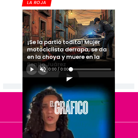
LA ROJA
¡Se la partió todita! Mujer
motociclista derrapa, se da
en la choya y muere en la
Benito Juárez
0:00
/
0:00
[Publicidad]
El Universal