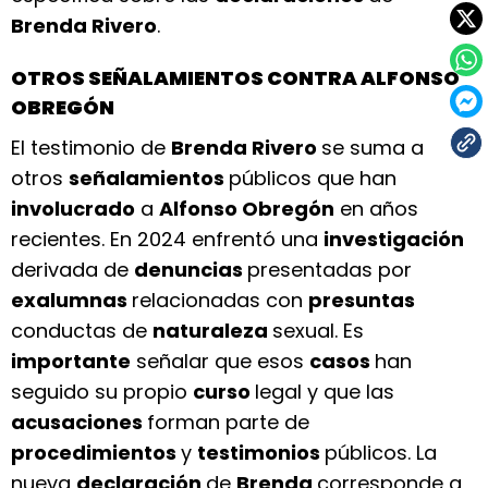
Brenda Rivero
.
OTROS SEÑALAMIENTOS CONTRA ALFONSO
OBREGÓN
El testimonio de
Brenda Rivero
se suma a
otros
señalamientos
públicos que han
involucrado
a
Alfonso Obregón
en años
recientes. En 2024 enfrentó una
investigación
derivada de
denuncias
presentadas por
exalumnas
relacionadas con
presuntas
conductas de
naturaleza
sexual. Es
importante
señalar que esos
casos
han
seguido su propio
curso
legal y que las
acusaciones
forman parte de
procedimientos
y
testimonios
públicos. La
nueva
declaración
de
Brenda
corresponde a