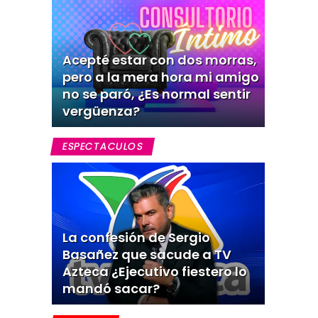
Acepté estar con dos morras,
pero a la mera hora mi amigo
no se paró, ¿Es normal sentir
vergüenza?
ESPECTACULOS
La confesión de Sergio
Basañez que sacude a TV
Azteca ¿Ejecutivo fiestero lo
mandó sacar?