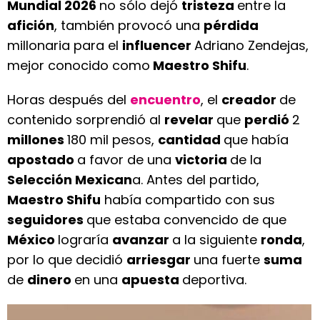
Mundial 2026
no sólo dejó
tristeza
entre la
afición
, también provocó una
pérdida
millonaria para el
influencer
Adriano Zendejas,
mejor conocido como
Maestro Shifu
.
Horas después del
encuentro
, el
creador
de
contenido sorprendió al
revelar
que
perdió
2
millones
180 mil pesos,
cantidad
que había
apostado
a favor de una
victoria
de la
Selección Mexican
a. Antes del partido,
Maestro Shifu
había compartido con sus
seguidores
que estaba convencido de que
México
lograría
avanzar
a la siguiente
ronda
,
por lo que decidió
arriesgar
una fuerte
suma
de
dinero
en una
apuesta
deportiva.