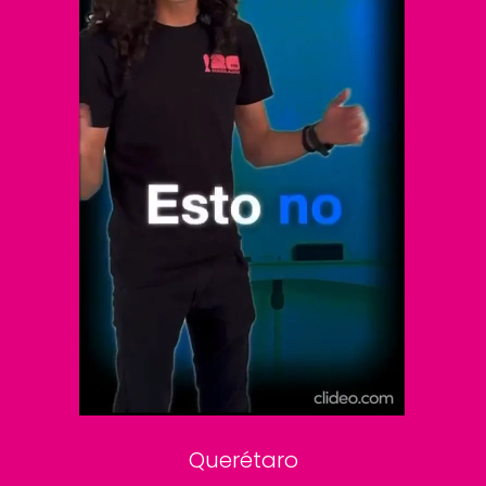
El Universal
Vive USA
Clase
De 10 sports
DeDinero
Confabulario
Aviso Oportuno
Consultas
Querétaro