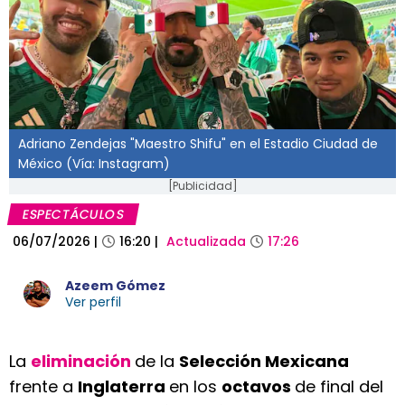
Adriano Zendejas "Maestro Shifu" en el Estadio Ciudad de
México (Vía: Instagram)
[Publicidad]
ESPECTÁCULOS
06/07/2026
|
16:20
|
Actualizada
17:26
Azeem Gómez
Ver perfil
La
eliminación
de la
Selección Mexicana
frente a
Inglaterra
en los
octavos
de final del