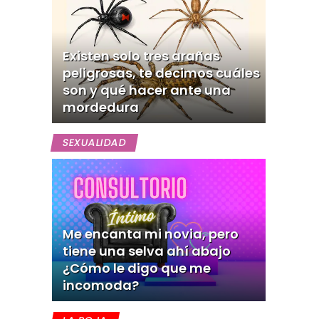
Existen solo tres arañas
peligrosas, te decimos cuáles
son y qué hacer ante una
mordedura
SEXUALIDAD
Me encanta mi novia, pero
tiene una selva ahí abajo
¿Cómo le digo que me
incomoda?