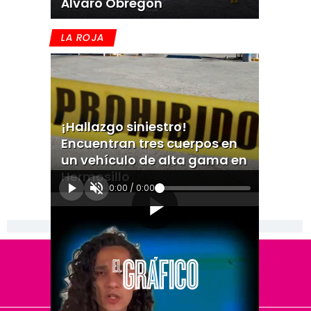
Álvaro Obregón
LA ROJA
¡Hallazgo siniestro!
Encuentran tres cuerpos en
un vehículo de alta gama en
Hermosillo
0:00
/
0:00
[Publicidad]