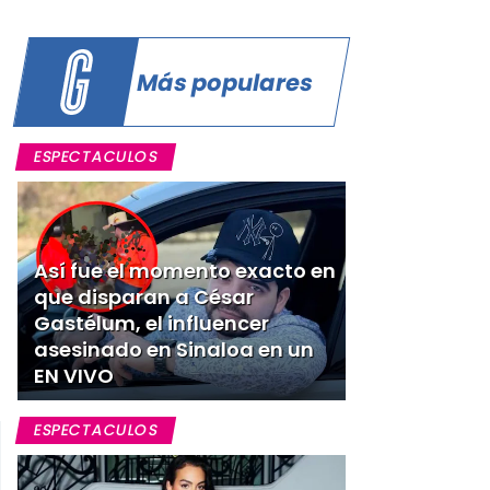
Más populares
ESPECTACULOS
Así fue el momento exacto en
que disparan a César
Gastélum, el influencer
asesinado en Sinaloa en un
EN VIVO
ESPECTACULOS