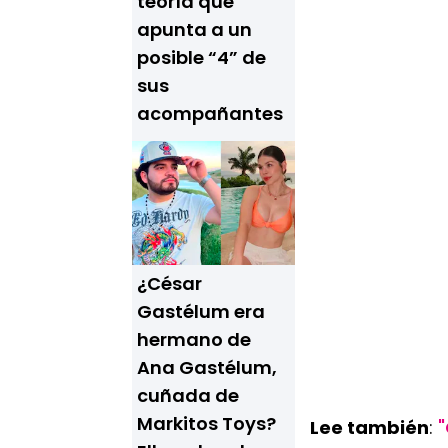
teoría que
apunta a un
posible “4” de
sus
acompañantes
¿César
Gastélum era
hermano de
Ana Gastélum,
cuñada de
Markitos Toys?
Lee también
:
"