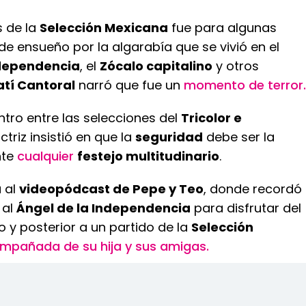
os de la
Selección Mexicana
fue para algunas
e ensueño por la algarabía que se vivió en el
ndependencia
, el
Zócalo capitalino
y otros
atí Cantoral
narró que fue un
momento de terror.
ntro entre las selecciones del
Tricolor e
actriz insistió en que la
seguridad
debe ser la
nte
cualquier
festejo multitudinario
.
a al
videopódcast de Pepe y Teo
, donde recordó
 al
Ángel de la Independencia
para disfrutar del
 y posterior a un partido de la
Selección
ompañada de su hija y sus amigas.