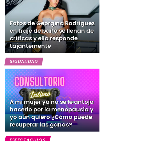
Fotos de Georgina Rodríguez
en traje de baño se llenan de
críticas y ella responde
tajantemente
SEXUALIDAD
A mi mujer ya no se le antoja
hacerlo por la menopausia y
yo aún quiero ¿Cómo puede
recuperar las ganas?
ESPECTACULOS