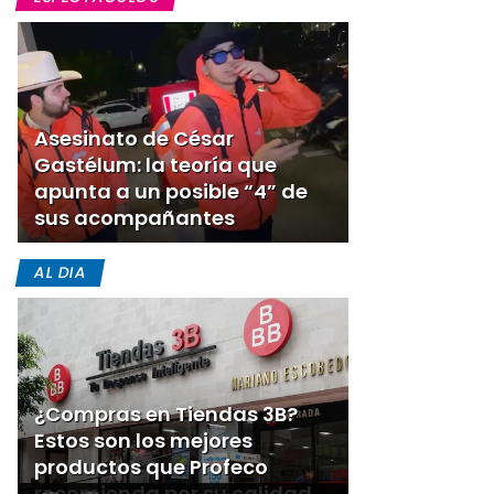
Asesinato de César
Gastélum: la teoría que
apunta a un posible “4” de
sus acompañantes
AL DIA
¿Compras en Tiendas 3B?
Estos son los mejores
productos que Profeco
recomienda por su calidad