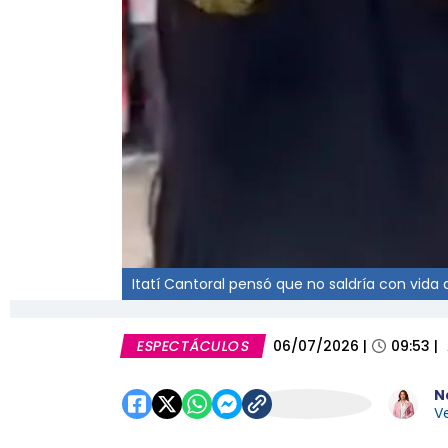
Itatí Cantoral pensó que no saldría con vida
ESPECTÁCULOS
06/07/2026
|
09:53
|
N
Ve