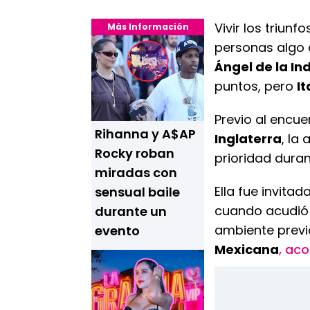
Vivir los triunf
Más Información
personas algo d
Ángel de la I
puntos, pero
It
Previo al encue
Rihanna y A$AP
Inglaterra
, la 
Rocky roban
prioridad dura
miradas con
Ella fue invitad
sensual baile
cuando acudió
durante un
ambiente previo
evento
Mexicana
, ac