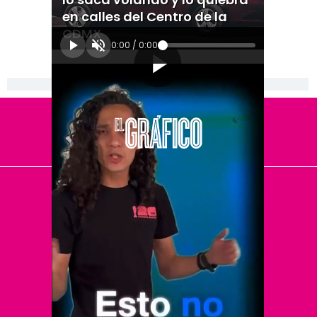
en calles del Centro de la
CDMX
0:00
/
0:00
[Publicidad]
El Universal
Vive USA
Clase
De 10 sports