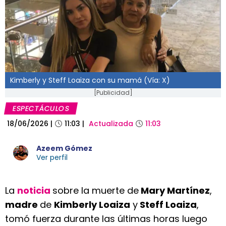
Kimberly y Steff Loaiza con su mamá (Vía: X)
[Publicidad]
ESPECTÁCULOS
18/06/2026
|
11:03
|
Actualizada
11:03
Azeem Gómez
Ver perfil
La
noticia
sobre la muerte de
Mary Martínez
,
madre
de
Kimberly Loaiza
y
Steff Loaiza
,
tomó fuerza durante las últimas horas luego