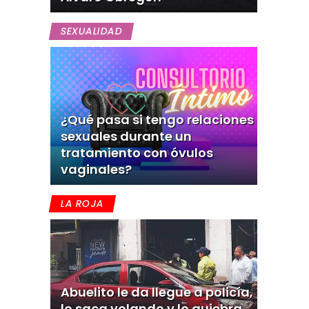
SEXUALIDAD
¿Qué pasa si tengo relaciones
sexuales durante un
tratamiento con óvulos
vaginales?
LA ROJA
Abuelito le da llegue a policía,
lo saca volando y lo quiebra