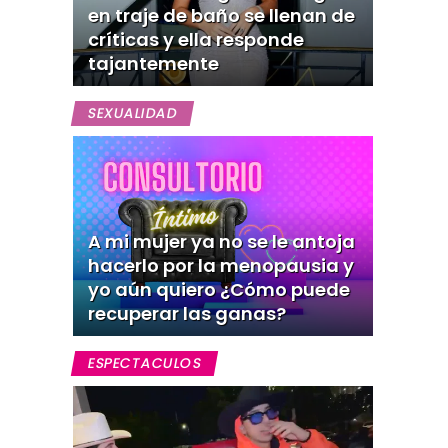
en traje de baño se llenan de
críticas y ella responde
tajantemente
SEXUALIDAD
A mi mujer ya no se le antoja
hacerlo por la menopausia y
yo aún quiero ¿Cómo puede
recuperar las ganas?
ESPECTACULOS