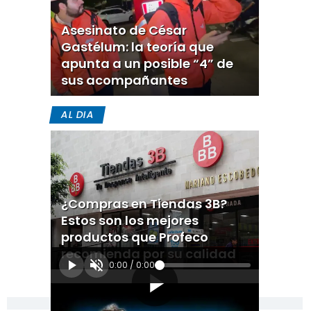
Asesinato de César
Gastélum: la teoría que
apunta a un posible “4” de
sus acompañantes
AL DIA
¿Compras en Tiendas 3B?
Estos son los mejores
productos que Profeco
recomienda por su calidad
0:00
/
0:00
[Publicidad]