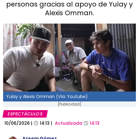
personas gracias al apoyo de Yulay y
Alexis Omman.
Yulay y Alexis Omman (Vía: Youtube)
[Publicidad]
ESPECTÁCULOS
10/06/2026
|
14:13
|
Actualizada
14:13
Azeem Gómez