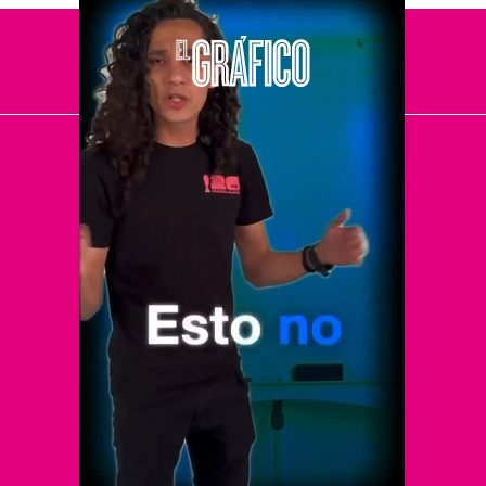
El Universal
Vive USA
Clase
De 10 sports
DeDinero
Confabulario
Aviso Oportuno