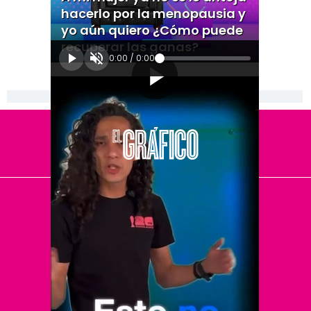
hacerlo por la menopausia y
yo aún quiero ¿Cómo puede
recuperar las ganas?
0:00
/
0:00
[Publicidad]
El Universal
Vive USA
Clase
De 10 sports