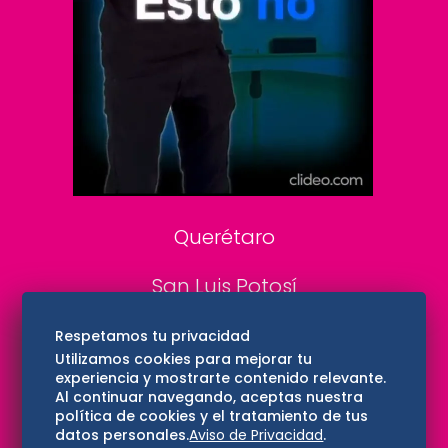
DeDinero
Confabulario
Aviso Oportuno
Consultas
Querétaro
San Luis Potosí
Edomex
Respetamos tu privacidad
Utilizamos cookies para mejorar tu
experiencia y mostrarte contenido relevante.
Consultas
Al continuar navegando, aceptas nuestra
política de cookies y el tratamiento de tus
Hidalgo
datos personales.
Aviso de Privacidad
.