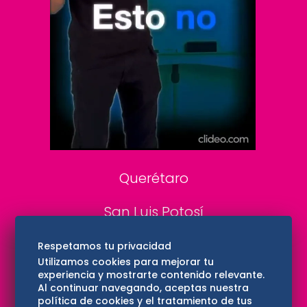
De 10 sports
DeDinero
Confabulario
Aviso Oportuno
Consultas
Querétaro
San Luis Potosí
Edomex
Respetamos tu privacidad
Utilizamos cookies para mejorar tu
experiencia y mostrarte contenido relevante.
Consultas
Al continuar navegando, aceptas nuestra
política de cookies y el tratamiento de tus