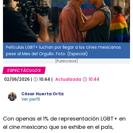
Películas LGBT+ luchan por llegar a los cines mexicanos
pese al Mes del Orgullo. Foto: (Especial)
[Publicidad]
ESPECTÁCULOS
02/06/2026
|
10:44
|
Actualizada
10:44
César Huerta Ortiz
Ver perfil
Con apenas el 1% de representación LGBT+ en
el cine mexicano que se exhibe en el país,