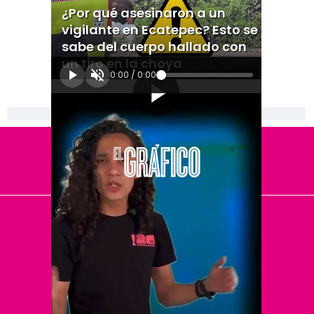
¿Por qué asesinaron a un
vigilante en Ecatepec? Esto se
sabe del cuerpo hallado con
un tiro en la choya
0:00
/
0:00
[Publicidad]
El Universal
Vive USA
Clase