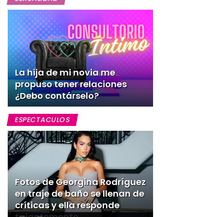
La hija de mi novia me
propuso tener relaciones
¿Debo contárselo?
ESPECTACULOS
Fotos de Georgina Rodríguez
en traje de baño se llenan de
críticas y ella responde
tajantemente