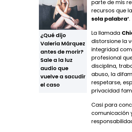
parte de mis r
recursos que la
sola palabra’
.
La llamada
Chi
¿Qué dijo
distorsione la
Valeria Márquez
integridad com
antes de morir?
profesional qu
Sale a la luz
disciplina, tra
audio que
abuso, la difam
vuelve a sacudir
respetarse, es
el caso
privacidad fami
Casi para conc
comunicación y
responsabilidad