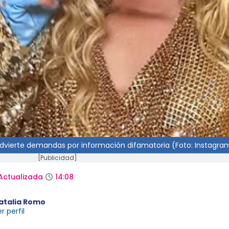
o advierte demandas por información difamatoria (Foto: Instagra
[Publicidad]
Actualizada
14:08
atalia Romo
r perfil