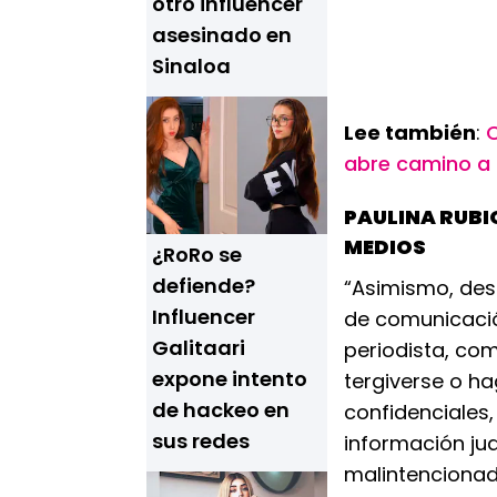
otro influencer
asesinado en
Sinaloa
Lee también
:
C
abre camino a
PAULINA RUBI
MEDIOS
¿RoRo se
defiende?
“Asimismo, des
Influencer
de comunicación
Galitaari
periodista, com
expone intento
tergiverse o ha
de hackeo en
confidenciales
sus redes
información ju
malintencionad