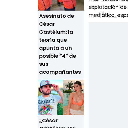
explotación de
mediática, espe
Asesinato de
César
Gastélum: la
teoría que
apunta a un
posible “4” de
sus
acompañantes
¿César