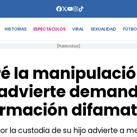
HISTORIAS
ESPECTÁCULOS
VIRAL
SEXUALIDAD
FÚTBO
[Publicidad]
ré la manipulació
 advierte demand
ormación difamat
por la custodia de su hijo advierte a