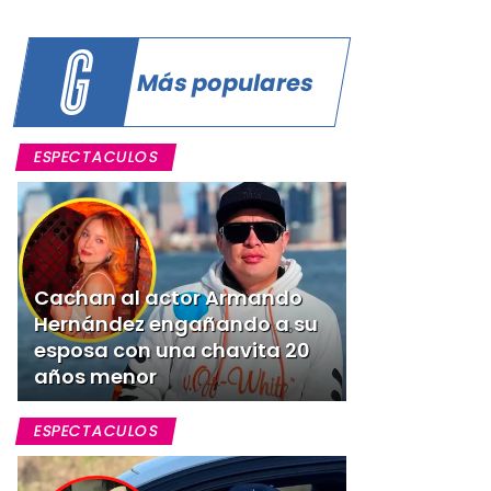
Más populares
ESPECTACULOS
Cachan al actor Armando
Hernández engañando a su
esposa con una chavita 20
años menor
ESPECTACULOS