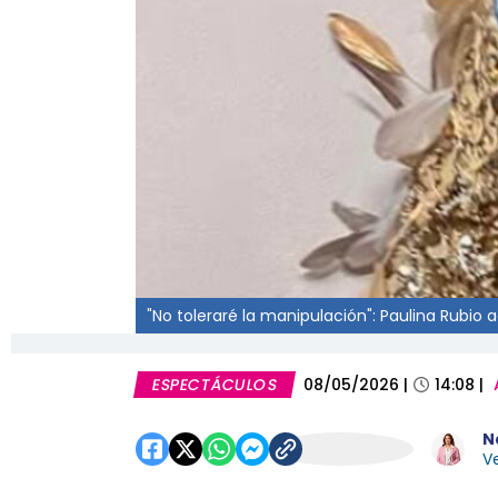
"No toleraré la manipulación": Paulina Rubi
ESPECTÁCULOS
08/05/2026
|
14:08
|
N
Ve