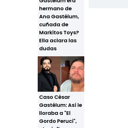
Gastélum era
hermano de
Ana Gastélum,
cuñada de
Markitos Toys?
Ella aclara las
dudas
Caso César
Gastélum: Así le
lloraba a "El
Gordo Peruci",