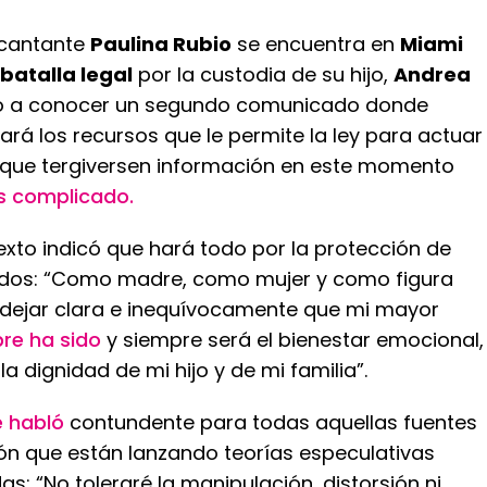
a cantante
Paulina Rubio
se encuentra en
Miami
batalla legal
por la custodia de su hijo,
Andrea
dio a conocer un segundo comunicado donde
zará los recursos que le permite la ley para actuar
que tergiversen información en este momento
es complicado.
 texto indicó que hará todo por la protección de
idos: “Como madre, como mujer y como figura
o dejar clara e inequívocamente que mi mayor
re ha sido
y siempre será el bienestar emocional,
la dignidad de mi hijo y de mi familia”.
 habló
contundente para todas aquellas fuentes
n que están lanzando teorías especulativas
s: “No toleraré la manipulación, distorsión ni