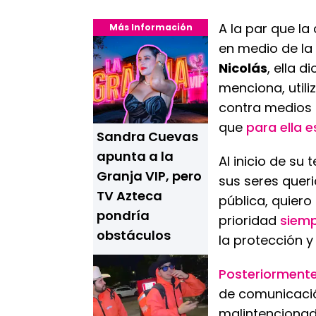
A la par que l
Más Información
en medio de la
Nicolás
, ella 
menciona, utili
contra medios 
que
para ella 
Sandra Cuevas
apunta a la
Al inicio de su
Granja VIP, pero
sus seres quer
TV Azteca
pública, quier
pondría
prioridad
siemp
obstáculos
la protección y 
Posteriormente
de comunicació
malintencionada