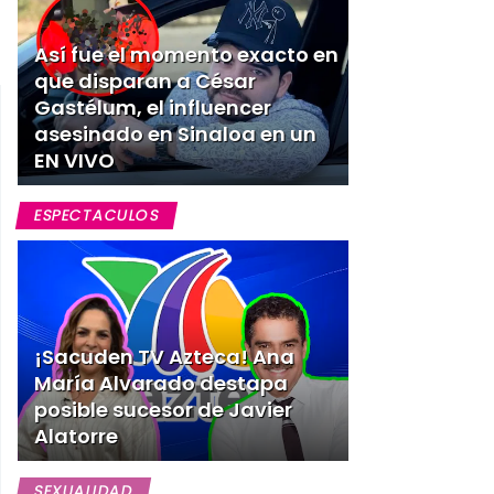
Así fue el momento exacto en
que disparan a César
Gastélum, el influencer
asesinado en Sinaloa en un
EN VIVO
ESPECTACULOS
¡Sacuden TV Azteca! Ana
María Alvarado destapa
posible sucesor de Javier
Alatorre
SEXUALIDAD