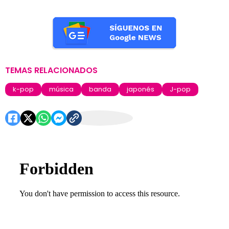
TEMAS RELACIONADOS
k-pop
música
banda
japonés
J-pop