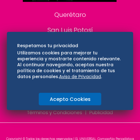
Querétaro
San Luis Potosí
Edomex
Respetamos tu privacidad
Utilizamos cookies para mejorar tu
experiencia y mostrarte contenido relevante.
Consultas
Al continuar navegando, aceptas nuestra
política de cookies y el tratamiento de tus
Hidalgo
datos personales.
Aviso de Privacidad
.
Oaxaca
Acepto Cookies
Aviso de privacidad
Directorio
Términos y Condiciones
Publicidad
Copyright © Todos los derechos reservados | EL UNIVERSAL, Compañía Periodística