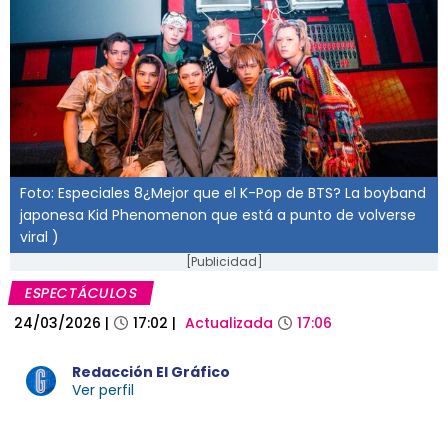
Foto: Especiales 8¿Mejor que el K-Pop de BTS? La boyband
japonesa Kid Phenomenon que está a punto de volverse
viral )
[Publicidad]
ESPECTÁCULOS
24/03/2026
|
17:02
|
Actualizada
17:06
Redacción El Gráfico
Ver perfil