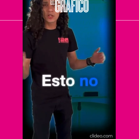
El Universal
Vive USA
Clase
De 10 sports
DeDinero
Confabulario
Aviso Oportuno
Consultas