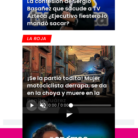
La confesión de Sergio
Basañez que sacude a TV
Azteca ¿Ejecutivo fiestero lo
mandó sacar?
LA ROJA
¡Se la partió todita! Mujer
motociclista derrapa, se da
en la choya y muere en la
Benito Juárez
0:00
/
0:00
[Publicidad]