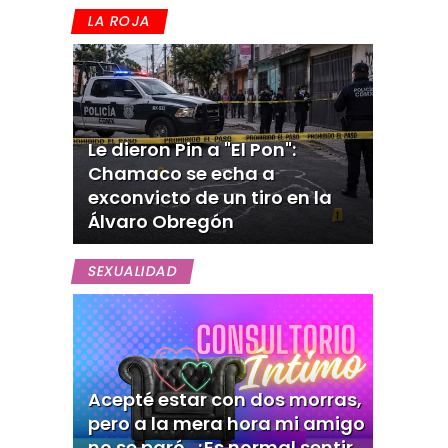
LA ROJA
Le dieron Pin a "El Pon":
Chamaco se echa a
exconvicto de un tiro en la
Álvaro Obregón
SEXUALIDAD
Acepté estar con dos morras,
pero a la mera hora mi amigo
no se paró, ¿Es normal sentir