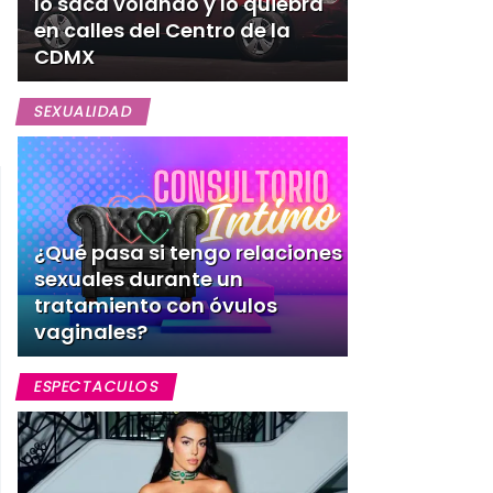
lo saca volando y lo quiebra
en calles del Centro de la
CDMX
SEXUALIDAD
¿Qué pasa si tengo relaciones
sexuales durante un
tratamiento con óvulos
vaginales?
ESPECTACULOS