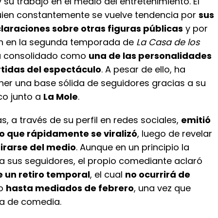
su trabajo en el medio del entretenimiento. El
ien constantemente se vuelve tendencia por
sus
laraciones sobre otras figuras públicas
y por
ón en la segunda temporada de
La Casa de los
ha consolidado como
una de las personalidades
tidas del espectáculo
. A pesar de ello, ha
er una base sólida de seguidores gracias a su
co junto a
La Mole
.
, a través de su perfil en redes sociales,
emitió
 que rápidamente se viralizó
, luego de revelar
irarse del medio
. Aunque en un principio la
 a sus seguidores, el propio comediante aclaró
e un retiro temporal
, el cual
no ocurrirá de
no
hasta mediados de febrero
, una vez que
ra de comedia.