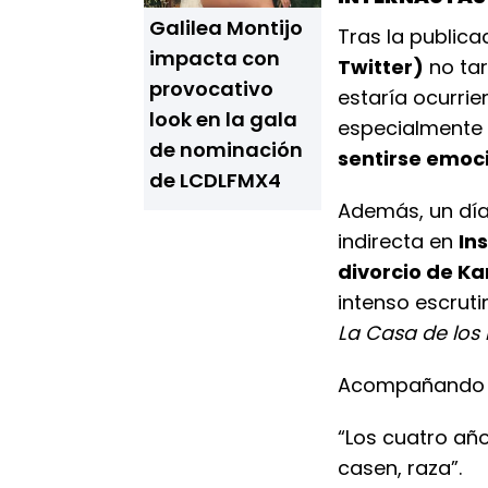
Galilea Montijo
Tras la public
impacta con
Twitter)
no tar
provocativo
estaría ocurrie
look en la gala
especialmente
de nominación
sentirse emoc
de LCDLFMX4
Además, un día
indirecta en
In
divorcio de Ka
intenso escruti
La Casa de lo
Acompañando un
“Los cuatro año
casen, raza”.