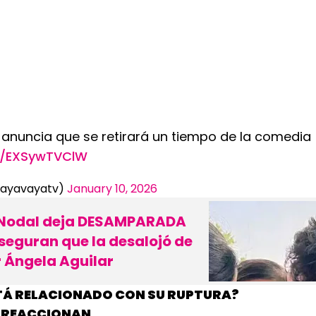
 anuncia que se retirará un tiempo de la comedia
om/EXSywTVClW
vayavayatv)
January 10, 2026
 Nodal deja DESAMPARADA
Aseguran que la desalojó de
r Ángela Aguilar
STÁ RELACIONADO CON SU RUPTURA?
 REACCIONAN