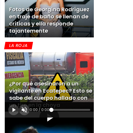
Fotos de Georgina Rodríguez
en traje de baño se llenan de
críticas y ella responde
tajantemente
LA ROJA
¿Por qué asesinaron a un
vigilante en Ecatepec? Esto se
sabe del cuerpo hallado con
un tiro en la choya
0:00
/
0:00
[Publicidad]