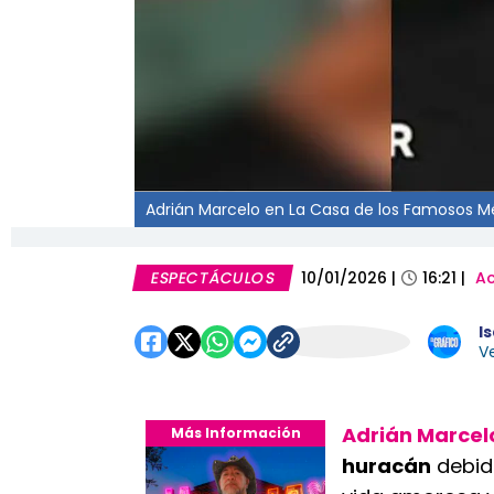
Adrián Marcelo en La Casa de los Famosos M
ESPECTÁCULOS
10/01/2026
|
16:21
|
Ac
I
Ve
Adrián Marcel
Más Información
huracán
debido