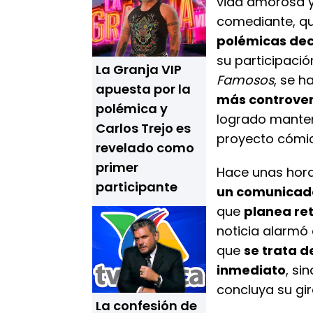
vida amorosa y 
comediante, qu
polémicas dec
su participaci
La Granja VIP
Famosos
, se 
apuesta por la
más controver
polémica y
logrado manten
Carlos Trejo es
proyecto cómi
revelado como
primer
Hace unas horas
participante
un comunicado
que
planea ret
noticia alarmó
que
se trata d
inmediato
, si
concluya su gi
La confesión de