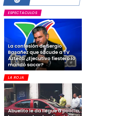
ESPECTACULOS
La confesión de Sergio
Basañez que sacude a TV
Azteca ¿Ejecutivo fiestero lo
mandó sacar?
LA ROJA
Abuelito le da llegue a policía,