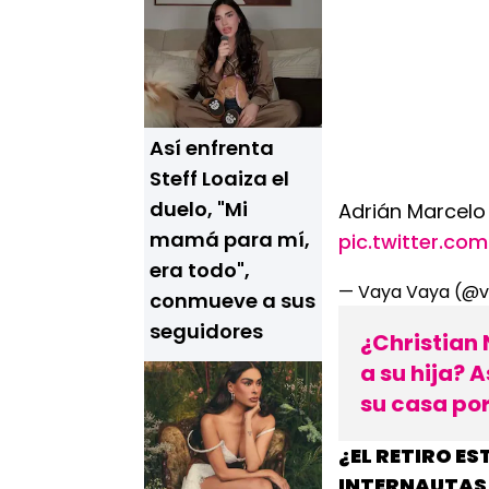
Así enfrenta
Steff Loaiza el
duelo, "Mi
Adrián Marcelo
mamá para mí,
pic.twitter.c
era todo",
— Vaya Vaya (@
conmueve a sus
seguidores
¿Christian
a su hija? 
su casa po
¿EL RETIRO E
INTERNAUTAS