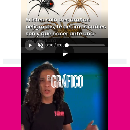
Existen solo tres arañas
peligrosas, te decimos cuáles
son y qué hacer ante una
mordedura
0:00
/
0:00
[Publicidad]
El Universal
Vive USA