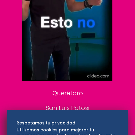
Clase
De 10 sports
DeDinero
Confabulario
Aviso Oportuno
Consultas
Querétaro
San Luis Potosí
Edomex
Respetamos tu privacidad
Utilizamos cookies para mejorar tu