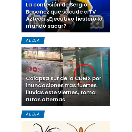
La confesión de Sergio
Basañez que sacude a TV
Azteca ¿Ejecutivo fiestero lo
mandó sacar?
AL DIA
Colapsa sur de la CDMX por
inundaciones tras fuertes
lluvias este viernes, toma
rutas alternas
AL DIA