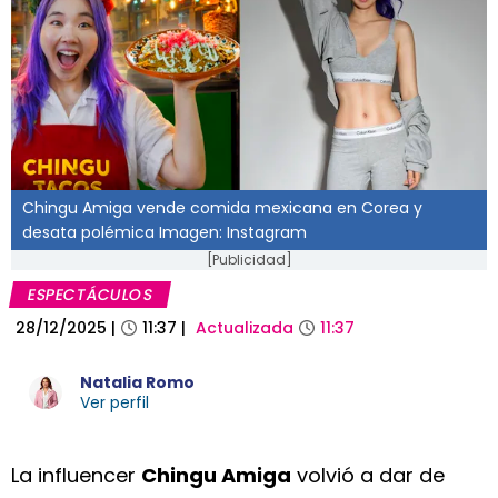
Chingu Amiga vende comida mexicana en Corea y
desata polémica Imagen: Instagram
[Publicidad]
ESPECTÁCULOS
28/12/2025
|
11:37
|
Actualizada
11:37
Natalia Romo
Ver perfil
La influencer
Chingu Amiga
volvió a dar de