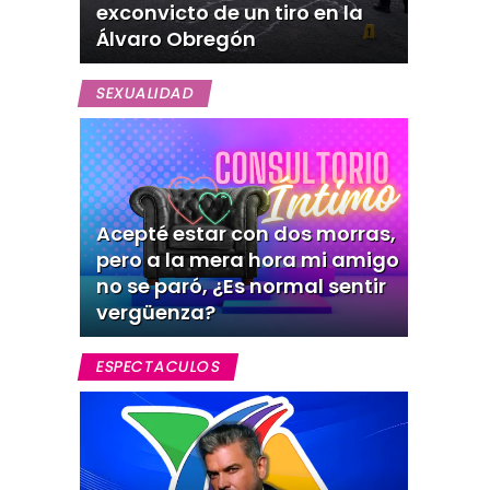
exconvicto de un tiro en la
Álvaro Obregón
SEXUALIDAD
Acepté estar con dos morras,
pero a la mera hora mi amigo
no se paró, ¿Es normal sentir
vergüenza?
ESPECTACULOS