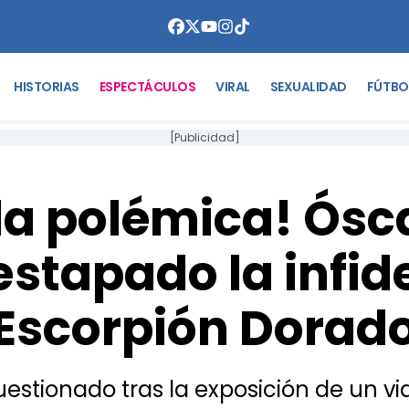
HISTORIAS
ESPECTÁCULOS
VIRAL
SEXUALIDAD
FÚTBO
[Publicidad]
 la polémica! Ósc
stapado la infid
Escorpión Dorad
estionado tras la exposición de un vi