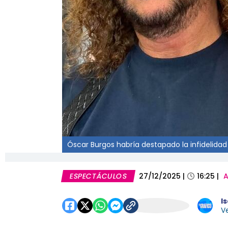
Óscar Burgos habría destapado la infidelidad
ESPECTÁCULOS
27/12/2025
|
16:25
|
A
I
Ve