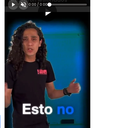
0:00
/
0:00
[Publicidad]