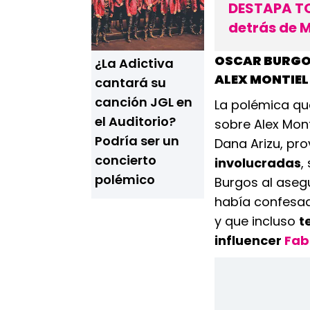
DESTAPA TO
detrás de M
OSCAR BURGOS
¿La Adictiva
ALEX MONTIEL
cantará su
canción JGL en
La polémica que
el Auditorio?
sobre Alex Mont
Podría ser un
Dana Arizu, pr
concierto
involucradas
,
polémico
Burgos al aseg
había confesad
y que incluso
t
influencer
Fab