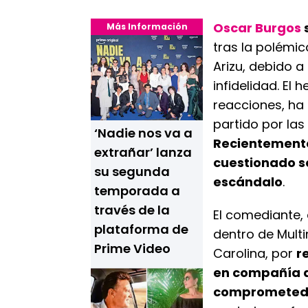
Oscar Burgos
s
Más Información
tras la polémic
Arizu, debido a
infidelidad. El
reacciones, ha
partido por las
‘Nadie nos va a
Recientemente
extrañar’ lanza
cuestionado so
su segunda
escándalo
.
temporada a
través de la
El comediante,
plataforma de
dentro de Multi
Prime Video
Carolina, por
r
en compañía d
comprometed