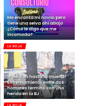
Me encanta mi novia, pero
tiene una selva ahí abajo
¿Cómo le digo que me
incomoda?
LA ROJA
¡Pelearon hasta la muerte!
Enfrentamiento entre dos
hombres terminó con uno
herido en la BJ
LA ROJA