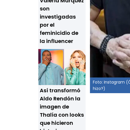
Valeria Márquez
son
investigadas
por el
feminicidio de
la influencer
Foto: Instagram (
hizo?)
Así transformó
Aldo Rendón la
imagen de
Thalía con looks
que hicieron