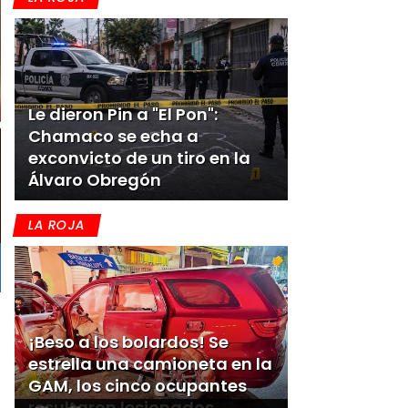
Le dieron Pin a "El Pon":
Chamaco se echa a
exconvicto de un tiro en la
Álvaro Obregón
LA ROJA
¡Beso a los bolardos! Se
estrella una camioneta en la
GAM, los cinco ocupantes
resultaron lesionados