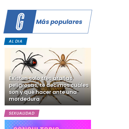
Más populares
AL DIA
Existen solo tres arañas
peligrosas, te decimos cuáles
son y qué hacer ante una
mordedura
SEXUALIDAD