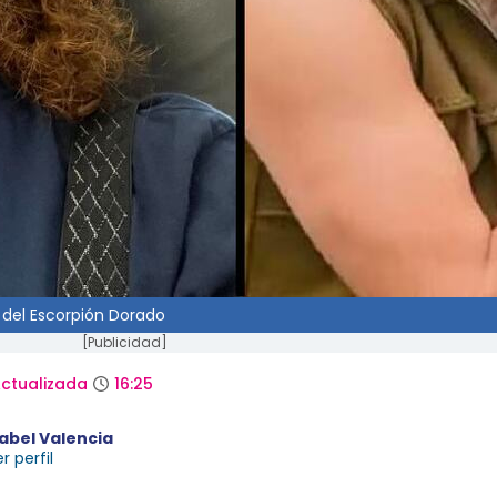
 del Escorpión Dorado
[Publicidad]
ctualizada
16:25
sabel Valencia
r perfil