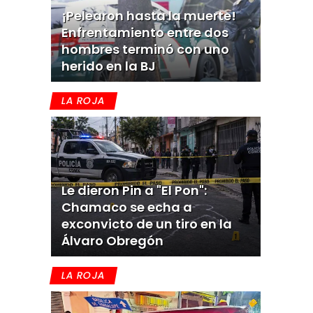
¡Pelearon hasta la muerte!
Enfrentamiento entre dos
hombres terminó con uno
herido en la BJ
LA ROJA
Le dieron Pin a "El Pon":
Chamaco se echa a
exconvicto de un tiro en la
Álvaro Obregón
LA ROJA