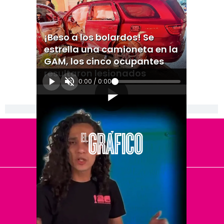
¡Beso a los bolardos! Se
estrella una camioneta en la
GAM, los cinco ocupantes
resultaron lesionados
0:00
/
0:00
[Publicidad]
El Universal
Vive USA