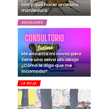
son y qué hacer ante una
mordedura
SEXUALIDAD
Me encanta mi novia, pero
tiene una selva ahí abajo
¿Cómo le digo que me
incomoda?
LA ROJA