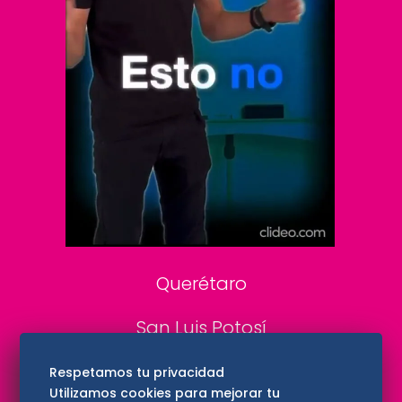
Clase
De 10 sports
DeDinero
Confabulario
Aviso Oportuno
Consultas
Querétaro
San Luis Potosí
Edomex
Respetamos tu privacidad
Utilizamos cookies para mejorar tu