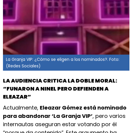
La Granja VIP: ¿Cómo se eligen a los nominados?. Foto:
(Redes Sociales)
LA AUDIENCIA CRITICA LA DOBLE MORAL:
“FUNARON A NINEL PERO DEFIENDEN A
ELEAZAR”
Actualmente,
Eleazar Gómez está nominado
para abandonar ‘La Granja VIP’
, pero varios
internautas aseguran estar votando por él
“porque da contenido”. Este argumento ha