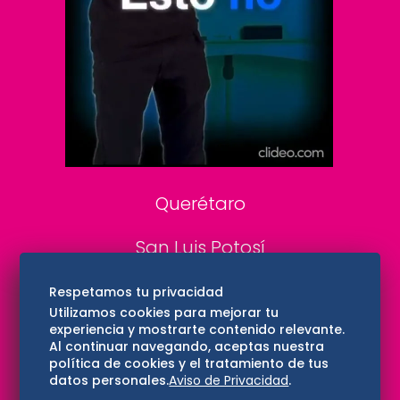
DeDinero
Confabulario
Aviso Oportuno
Consultas
Querétaro
San Luis Potosí
Edomex
Respetamos tu privacidad
Utilizamos cookies para mejorar tu
experiencia y mostrarte contenido relevante.
Consultas
Al continuar navegando, aceptas nuestra
política de cookies y el tratamiento de tus
Hidalgo
datos personales.
Aviso de Privacidad
.