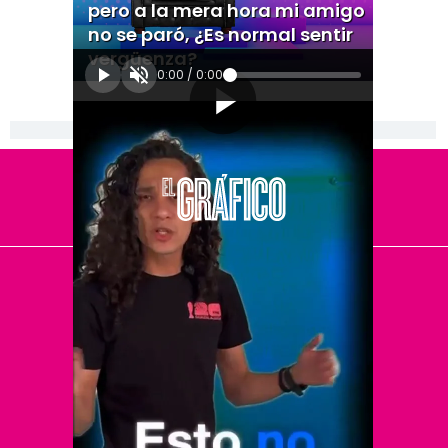
pero a la mera hora mi amigo
no se paró, ¿Es normal sentir
vergüenza?
0:00
/
0:00
[Publicidad]
El Universal
Vive USA
Clase
De 10 sports