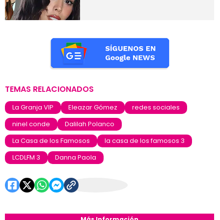
TEMAS RELACIONADOS
La Granja VIP
Eleazar Gómez
redes sociales
ninel conde
Dalilah Polanco
La Casa de los Famosos
la casa de los famosos 3
LCDLFM 3
Danna Paola
Más Información