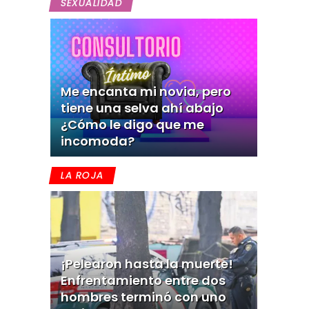
SEXUALIDAD
Me encanta mi novia, pero
tiene una selva ahí abajo
¿Cómo le digo que me
incomoda?
LA ROJA
¡Pelearon hasta la muerte!
Enfrentamiento entre dos
hombres terminó con uno