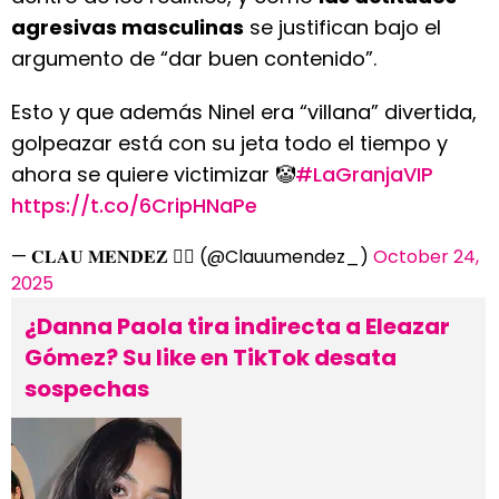
agresivas masculinas
se justifican bajo el
argumento de “dar buen contenido”.
Esto y que además Ninel era “villana” divertida,
golpeazar está con su jeta todo el tiempo y
ahora se quiere victimizar 🤡
#LaGranjaVIP
https://t.co/6CripHNaPe
— 𝐂𝐋𝐀𝐔 𝐌𝐄𝐍𝐃𝐄𝐙 ❤️‍🔥 (@Clauumendez_)
October 24,
2025
¿Danna Paola tira indirecta a Eleazar
Gómez? Su like en TikTok desata
sospechas