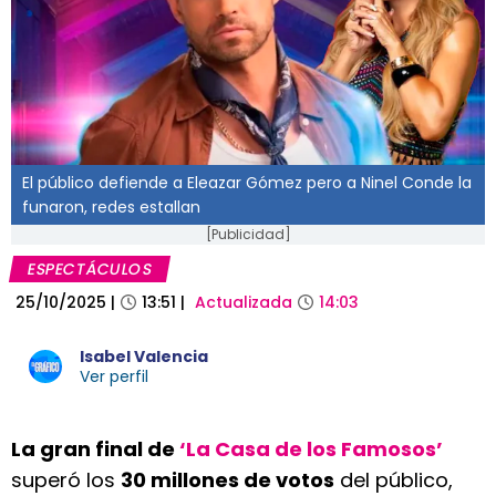
El público defiende a Eleazar Gómez pero a Ninel Conde la
funaron, redes estallan
[Publicidad]
ESPECTÁCULOS
25/10/2025
|
13:51
|
Actualizada
14:03
Isabel Valencia
Ver perfil
La gran final de
‘La Casa de los Famosos’
superó los
30 millones de votos
del público,