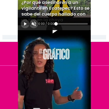
¿Por qué asesinaron a un
vigilante en Ecatepec? Esto se
sabe del cuerpo hallado con
un tiro en la choya
0:00
/
0:00
[Publicidad]
El Universal
Vive USA
Clase