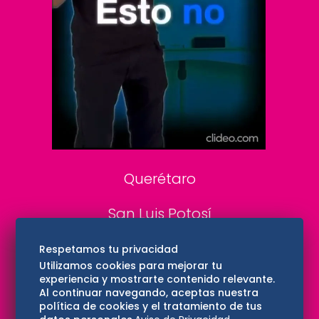
De 10 sports
DeDinero
Confabulario
Aviso Oportuno
Consultas
Querétaro
San Luis Potosí
Edomex
Respetamos tu privacidad
Utilizamos cookies para mejorar tu
experiencia y mostrarte contenido relevante.
Consultas
Al continuar navegando, aceptas nuestra
política de cookies y el tratamiento de tus
Hidalgo