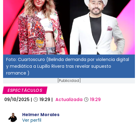
Foto: Cuartoscuro (Belinda demanda por violencia digital
y mediática a Lupillo Rivera tras revelar supuesto
romance )
[Publicidad]
ESPECTÁCULOS
09/10/2025
|
19:29
|
Actualizada
19:29
Helmer Morales
Ver perfil