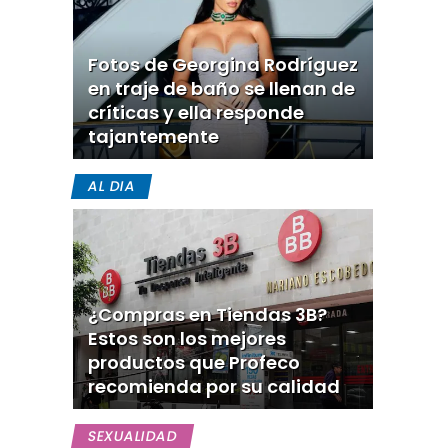
Fotos de Georgina Rodríguez
en traje de baño se llenan de
críticas y ella responde
tajantemente
AL DIA
¿Compras en Tiendas 3B?
Estos son los mejores
productos que Profeco
recomienda por su calidad
SEXUALIDAD