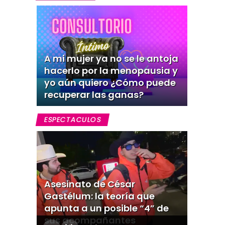
A mi mujer ya no se le antoja
hacerlo por la menopausia y
yo aún quiero ¿Cómo puede
recuperar las ganas?
ESPECTACULOS
Asesinato de César
Gastélum: la teoría que
apunta a un posible “4” de
sus acompañantes