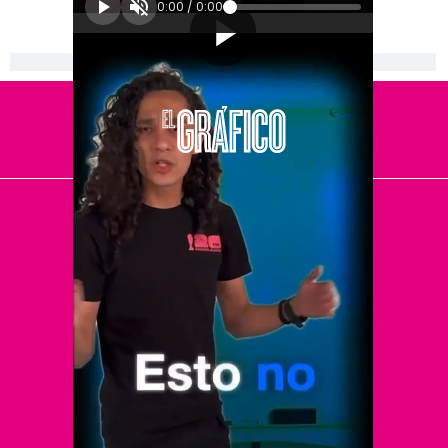
0:00
/
0:00
[Publicidad]
El Universal
Vive USA
Clase
De 10 sports
DeDinero