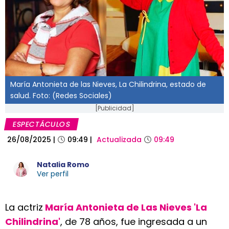
María Antonieta de las Nieves, La Chilindrina, estado de
salud. Foto: (Redes Sociales)
[Publicidad]
ESPECTÁCULOS
26/08/2025
|
09:49
|
Actualizada
09:49
Natalia Romo
Ver perfil
La actriz
María Antonieta de Las Nieves 'La
Chilindrina'
, de 78 años, fue ingresada a un