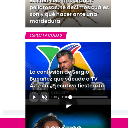
Existen solo tres arañas
peligrosas, te decimos cuáles
son y qué hacer ante una
mordedura
ESPECTACULOS
La confesión de Sergio
Basañez que sacude a TV
Azteca ¿Ejecutivo fiestero lo
mandó sacar?
0:00
/
0:00
[Publicidad]