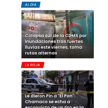
AL DIA
Colapsa sur de la CDMX por
inundaciones tras fuertes
lluvias este viernes, toma
rutas alternas
LA ROJA
Le dieron Pin a "El Pon":
Chamaco se echa a
exconvicto de un tiro en la