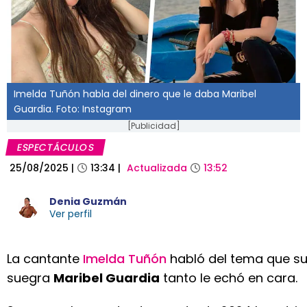
Imelda Tuñón habla del dinero que le daba Maribel
Guardia. Foto: Instagram
[Publicidad]
ESPECTÁCULOS
25/08/2025
|
13:34
|
Actualizada
13:52
Denia Guzmán
Ver perfil
La cantante
Imelda Tuñón
habló del tema que s
suegra
Maribel Guardia
tanto le echó en cara.