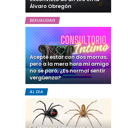
Álvaro Obregón
SEXUALIDAD
Acepté estar con dos morras,
pero a la mera hora mi amigo
no se paró, ¿Es normal sentir
vergüenza?
AL DIA