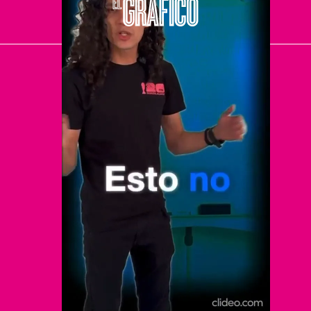
El Universal
Vive USA
Clase
De 10 sports
DeDinero
Confabulario
Aviso Oportuno
Consultas