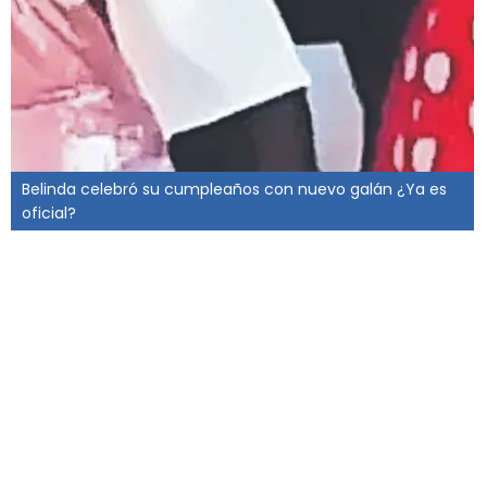
Belinda celebró su cumpleaños con nuevo galán ¿Ya es
oficial?