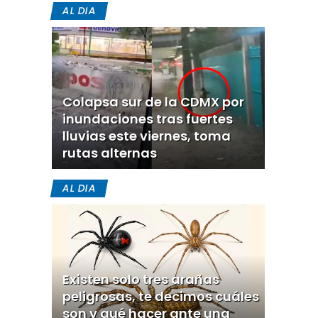
AL DIA
Colapsa sur de la CDMX por
inundaciones tras fuertes
lluvias este viernes, toma
rutas alternas
AL DIA
Existen solo tres arañas
peligrosas, te decimos cuáles
son y qué hacer ante una