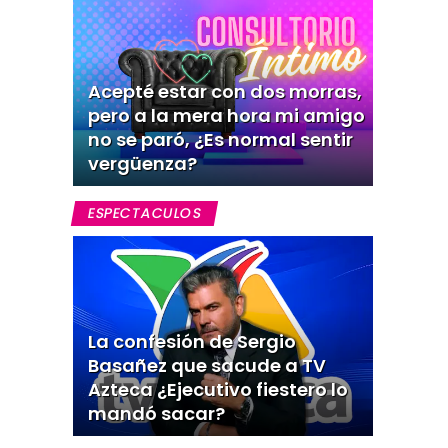
Acepté estar con dos morras,
pero a la mera hora mi amigo
no se paró, ¿Es normal sentir
vergüenza?
ESPECTACULOS
La confesión de Sergio
Basañez que sacude a TV
Azteca ¿Ejecutivo fiestero lo
mandó sacar?