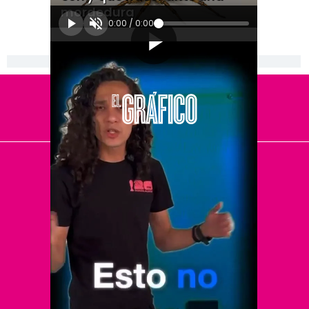
mordedura
0:00
/
0:00
[Publicidad]
El Universal
Vive USA
Clase
De 10 sports
DeDinero