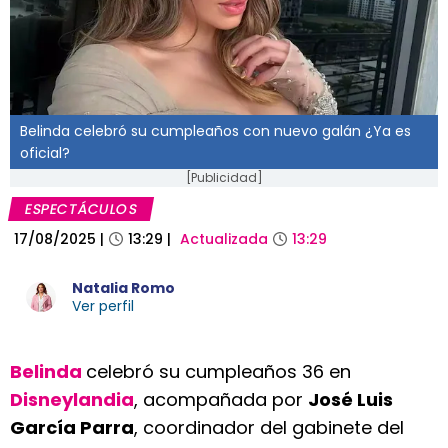
Belinda celebró su cumpleaños con nuevo galán ¿Ya es
oficial?
[Publicidad]
ESPECTÁCULOS
17/08/2025
|
13:29
|
Actualizada
13:29
Natalia Romo
Ver perfil
Belinda
celebró su cumpleaños 36 en
Disneylandia
, acompañada por
José Luis
García Parra
, coordinador del gabinete del