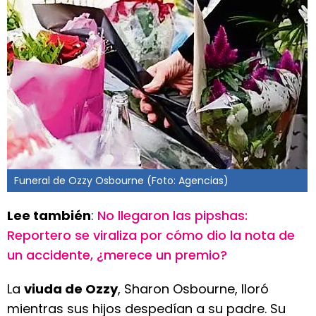
Funeral de Ozzy Osbourne (Foto: Agencias)
Lee también
:
No llegaron las pipshas:
Reportero se viraliza por cómo dio la nota de
un accidente, ¿merece un premio?
La
viuda de Ozzy
, Sharon Osbourne, lloró
mientras sus hijos despedían a su padre. Su