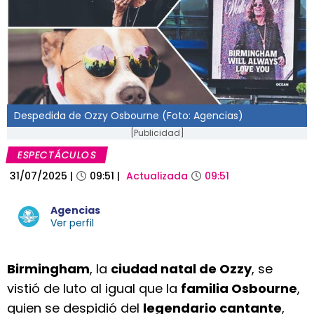
Despedida de Ozzy Osbourne (Foto: Agencias)
[Publicidad]
ESPECTÁCULOS
31/07/2025
|
09:51
|
Actualizada
09:51
Agencias
Ver perfil
Birmingham
, la
ciudad natal de Ozzy
, se
vistió de luto al igual que la
familia Osbourne
,
quien se despidió del
legendario cantante
,