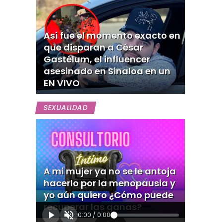
Así fue el momento exacto en
que disparan a César
Gastélum, el influencer
asesinado en Sinaloa en un
EN VIVO
SEXUALIDAD
A mi mujer ya no se le antoja
hacerlo por la menopausia y
yo aún quiero ¿Cómo puede
recuperar las ganas?
0:00
/
0:00