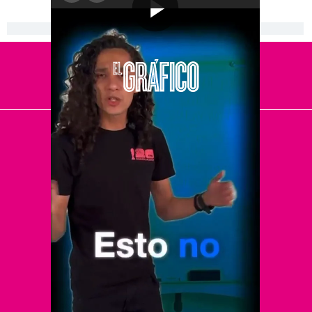
[Publicidad]
El Universal
Vive USA
Clase
De 10 sports
DeDinero
Confabulario