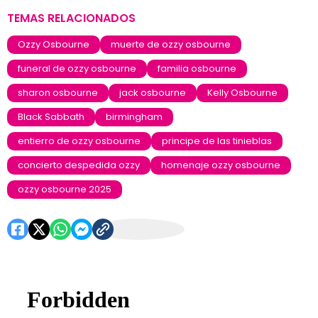
TEMAS RELACIONADOS
Ozzy Osbourne
muerte de ozzy osbourne
funeral de ozzy osbourne
familia osbourne
sharon osbourne
jack osbourne
Kelly Osbourne
Black Sabbath
birmingham
entierro de ozzy osbourne
principe de las tinieblas
concierto despedida ozzy
homenaje ozzy osbourne
ozzy osbourne 2025