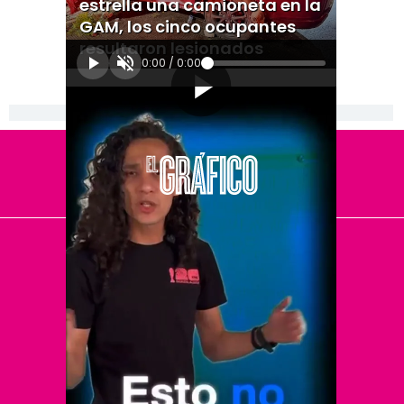
estrella una camioneta en la
GAM, los cinco ocupantes
resultaron lesionados
0:00
/
0:00
[Publicidad]
El Universal
Vive USA
Clase
De 10 sports