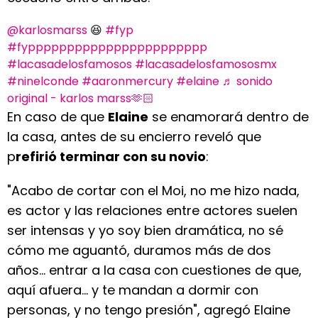
@karlosmarss
😆
#fyp
#fyppppppppppppppppppppppp
#lacasadelosfamosos
#lacasadelosfamososmx
#ninelconde
#aaronmercury
#elaine
♬ sonido
original - karlos marss🫶🏻
En caso de que
Elaine
se enamorará dentro de
la casa, antes de su encierro reveló que
p
refirió terminar con su novio
:
"Acabo de cortar con el Moi, no me hizo nada,
es actor y las relaciones entre actores suelen
ser intensas y yo soy bien dramática, no sé
cómo me aguantó, duramos más de dos
años... entrar a la casa con cuestiones de que,
aquí afuera... y te mandan a dormir con
personas, y no tengo presión", agregó Elaine