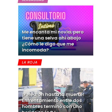
Me encanta mi novia, pero
tiene una selva ahí abajo
¿Cómo le digo que me
incomoda?
LA ROJA
¡Pelearon hasta la muerte!
Enfrentamiento entre dos
hombres terminó con uno