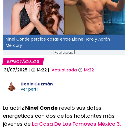
Ninel Conde percibe cosas entre Elaine Haro y Aarón
Mercury
[Publicidad]
ESPECTÁCULOS
31/07/2025
|
14:22
|
Actualizada
14:22
Denia Guzmán
Ver perfil
La actriz
Ninel Conde
reveló sus dotes
energéticos con dos de los habitantes más
jóvenes de
La Casa De Los Famosos México 3.