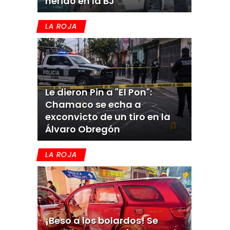
herido en la BJ
LA ROJA
Le dieron Pin a "El Pon":
Chamaco se echa a
exconvicto de un tiro en la
Álvaro Obregón
LA ROJA
¡Beso a los bolardos! Se