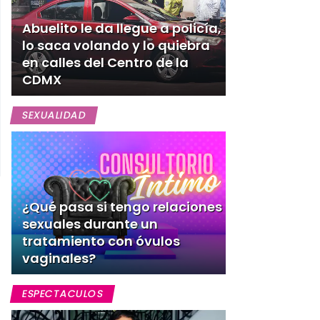
Abuelito le da llegue a policía,
lo saca volando y lo quiebra
en calles del Centro de la
CDMX
SEXUALIDAD
¿Qué pasa si tengo relaciones
sexuales durante un
tratamiento con óvulos
vaginales?
ESPECTACULOS