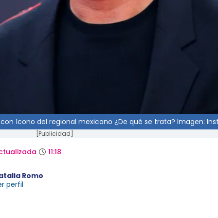
 con ícono del regional mexicano ¿De qué se trata? Imagen: In
[Publicidad]
ctualizada
11:18
atalia Romo
r perfil