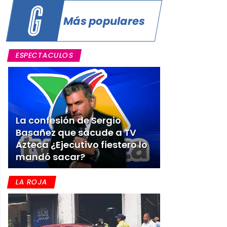
Más populares
ESPECTACULOS
La confesión de Sergio
Basañez que sacude a TV
Azteca ¿Ejecutivo fiestero lo
mandó sacar?
LA ROJA