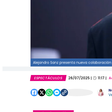
Alejandro Sanz presenta nueva colaboración
ESPECTÁCULOS
26/07/2025
|
11:17
|
A
N
Ve