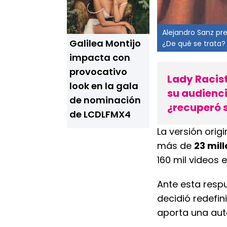
Alejandro Sanz pr
Galilea Montijo
¿De qué se trata?
impacta con
provocativo
Lady Racista
look en la gala
su audienc
de nominación
¿recuperó 
de LCDLFMX4
La versión orig
más de
23 mil
160 mil videos 
Ante esta resp
decidió redefin
aporta una aut