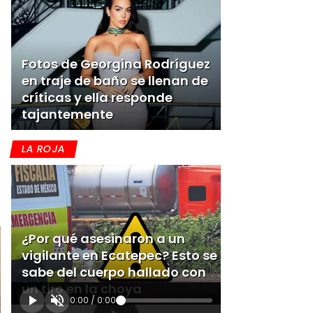
Fotos de Georgina Rodríguez
en traje de baño se llenan de
críticas y ella responde
tajantemente
LA ROJA
¿Por qué asesinaron a un
vigilante en Ecatepec? Esto se
sabe del cuerpo hallado con
un tiro en la choya
0:00
/
0:00