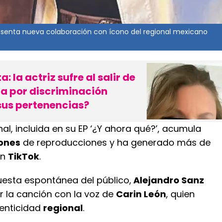
esenta nueva colaboración con ícono del regional mexicano
: la actriz sufre al salir de
ia por discriminación
sus pertenencias?
inal, incluida en su EP ‘¿Y ahora qué?’, acumula
lones
de reproducciones y ha generado más de
en
TikTok
.
uesta espontánea del público,
Alejandro Sanz
ir la canción con la voz de
Carin León
, quien
enticidad
regional
.