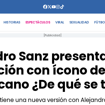
HISTORIAS
ESPECTÁCULOS
VIRAL
SEXUALIDAD
FÚTBO
[Publicidad]
dro Sanz present
ión con ícono de
ano ¿De qué se 
’ tiene una nueva versión con Alejand