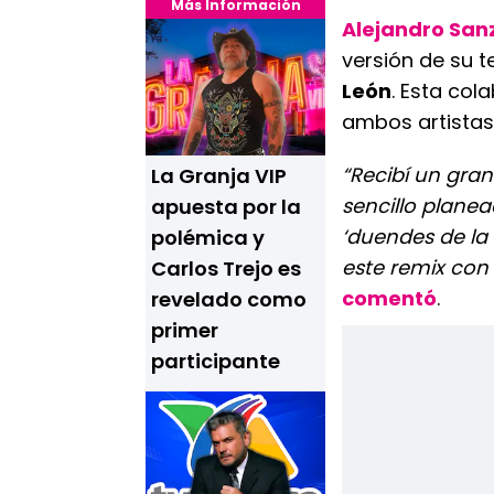
Más Información
Alejandro San
versión de su t
León
. Esta col
ambos artistas
“Recibí un gran
La Granja VIP
sencillo plane
apuesta por la
‘duendes de la
polémica y
este remix con 
Carlos Trejo es
comentó
.
revelado como
primer
participante