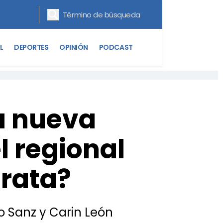
L
DEPORTES
OPINIÓN
PODCAST
a nueva
l regional
trata?
ro Sanz y Carin León