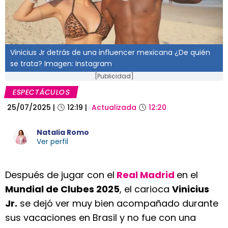
Vinicius Jr detrás de una influencer mexicana ¿De quién
se trata? Imagen: Instagram
[Publicidad]
ESPECTÁCULOS
25/07/2025
|
12:19
|
Actualizada
12:20
Natalia Romo
Ver perfil
Después de jugar con el
Real Madrid
en el
Mundial de Clubes 2025
, el carioca
Vinicius
Jr.
se dejó ver muy bien acompañado durante
sus vacaciones en Brasil y no fue con una