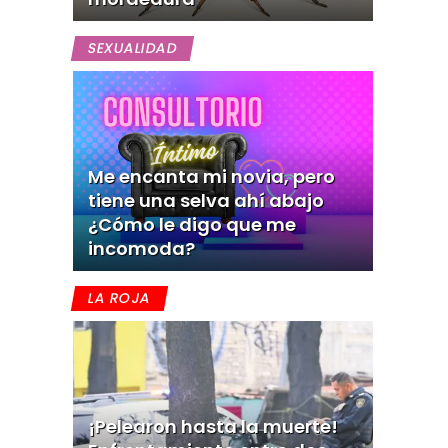
SEXUALIDAD
Me encanta mi novia, pero
tiene una selva ahí abajo
¿Cómo le digo que me
incomoda?
LA ROJA
¡Pelearon hasta la muerte!