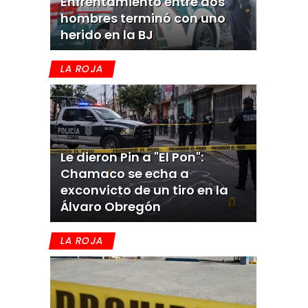
Enfrentamiento entre dos
hombres terminó con uno
herido en la BJ
LA ROJA
Le dieron Pin a "El Pon":
Chamaco se echa a
exconvicto de un tiro en la
Álvaro Obregón
LA ROJA