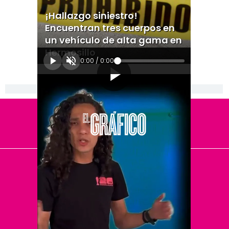
¡Hallazgo siniestro!
Encuentran tres cuerpos en
un vehículo de alta gama en
Hermosillo
0:00
/
0:00
[Publicidad]
El Universal
Vive USA
Clase