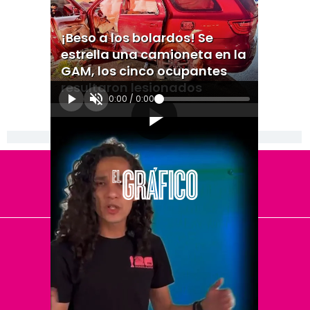
¡Beso a los bolardos! Se
estrella una camioneta en la
GAM, los cinco ocupantes
resultaron lesionados
0:00
/
0:00
[Publicidad]
El Universal
Vive USA