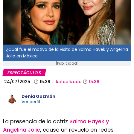
¿Cuál fue el motivo de la visita de Salma Hayek y Angelina
Jolie en México
[Publicidad]
ESPECTÁCULOS
24/07/2025
|
15:38
|
Actualizada
15:38
Denia Guzmán
Ver perfil
La presencia de la actriz
Salma Hayek y
Angelina Jolie
, causó un revuelo en redes