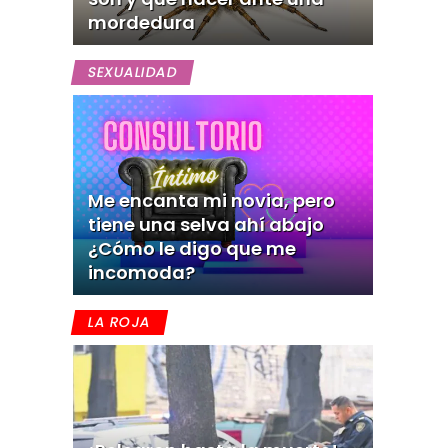
mordedura
SEXUALIDAD
Me encanta mi novia, pero
tiene una selva ahí abajo
¿Cómo le digo que me
incomoda?
LA ROJA