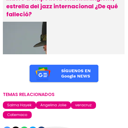
estrella del jazz internacional ¿De qué
falleció?
TEMAS RELACIONADOS
Salma Hayek
Angelina Jolie
veracruz
Catemaco