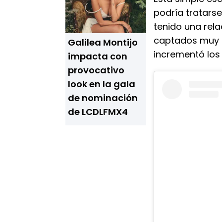
podría tratars
tenido una rel
captados muy c
Galilea Montijo
incrementó los 
impacta con
provocativo
look en la gala
de nominación
de LCDLFMX4