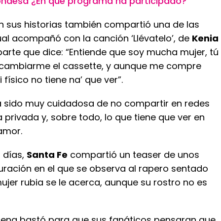
Condesa ¿En qué programa ha participado?
n sus historias también compartió una de las
ual acompañó con la canción ‘Llévatelo’, de
Kenia
a parte que dice: “Entiende que soy mucha mujer, tú
 cambiarme el cassette, y aunque me compre
físico no tiene na’ que ver”.
 sido muy cuidadosa de no compartir en redes
a privada y, sobre todo, lo que tiene que ver en
amor.
 días,
Santa Fe
compartió un teaser de unos
ración en el que se observa al rapero sentado
jer rubia se le acerca, aunque su rostro no es
cena bastó para que sus fanáticos pensaran que