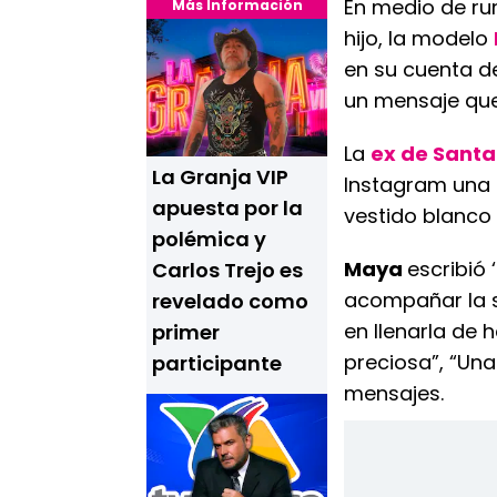
En medio de r
Más Información
hijo, la modelo
en su cuenta d
un mensaje que
La
ex de Santa
La Granja VIP
Instagram una s
apuesta por la
vestido blanco 
polémica y
Maya
escribió 
Carlos Trejo es
acompañar la s
revelado como
en llenarla de 
primer
preciosa”, “Una
participante
mensajes.