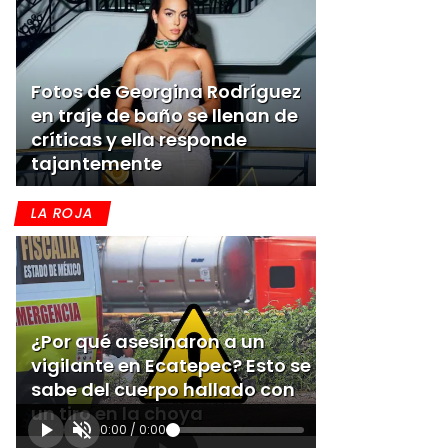
Fotos de Georgina Rodríguez
en traje de baño se llenan de
críticas y ella responde
tajantemente
LA ROJA
¿Por qué asesinaron a un
vigilante en Ecatepec? Esto se
sabe del cuerpo hallado con
un tiro en la choya
0:00
/
0:00