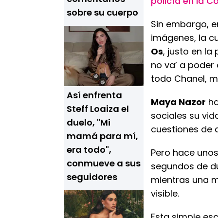
policía en la 
sobre su cuerpo
Sin embargo, e
imágenes, la c
Os
, justo en l
no va’ a poder
todo Chanel, mi 
Así enfrenta
Maya Nazor
ha
Steff Loaiza el
sociales su vid
duelo, "Mi
cuestiones de 
mamá para mí,
era todo",
Pero hace unos
conmueve a sus
segundos de du
seguidores
mientras una mu
visible.
Esta simple es