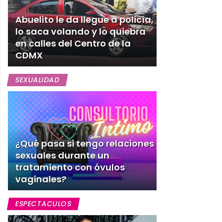
Abuelito le da llegue a policía,
lo saca volando y lo quiebra
en calles del Centro de la
CDMX
SEXUALIDAD
¿Qué pasa si tengo relaciones
sexuales durante un
tratamiento con óvulos
vaginales?
ESPECTACULOS