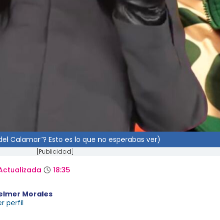
 del Calamar”? Esto es lo que no esperabas ver)
[Publicidad]
Actualizada
18:35
elmer Morales
r perfil