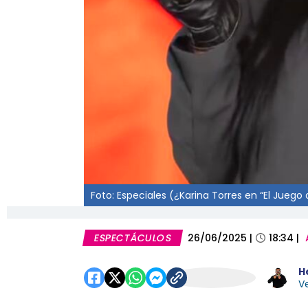
Foto: Especiales (¿Karina Torres en “El Juego
ESPECTÁCULOS
26/06/2025
|
18:34
|
H
Ve