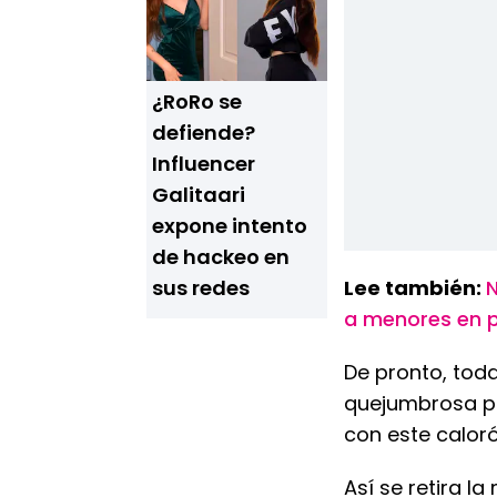
¿RoRo se
defiende?
Influencer
Galitaari
expone intento
de hackeo en
sus redes
Lee también:
N
a menores en p
De pronto, toda
quejumbrosa pa
con este caloró
Así se retira l