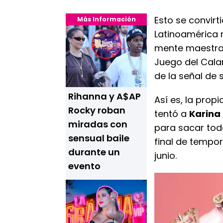
Esto se convirt
Más Información
Latinoamérica 
mente maestra d
Juego del Cala
de la señal de 
Rihanna y A$AP
Así es, la propi
Rocky roban
tentó a
Karina
miradas con
para sacar toda
sensual baile
final de tempo
durante un
junio.
evento