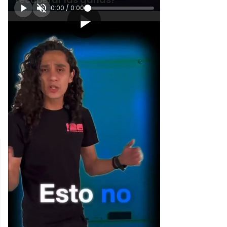
0:00
/
0:00
[Publicidad]