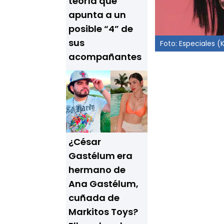
teoría que
apunta a un
posible “4” de
sus
Foto: Especiales (
acompañantes
¿César
Gastélum era
hermano de
Ana Gastélum,
cuñada de
Markitos Toys?