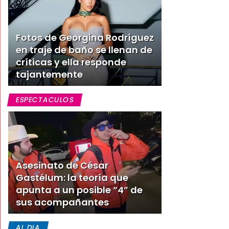
Fotos de Georgina Rodríguez
en traje de baño se llenan de
críticas y ella responde
tajantemente
ESPECTACULOS
Asesinato de César
Gastélum: la teoría que
apunta a un posible “4” de
sus acompañantes
AL DIA