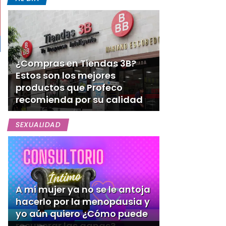
¿Compras en Tiendas 3B?
Estos son los mejores
productos que Profeco
recomienda por su calidad
SEXUALIDAD
A mi mujer ya no se le antoja
hacerlo por la menopausia y
yo aún quiero ¿Cómo puede
recuperar las ganas?