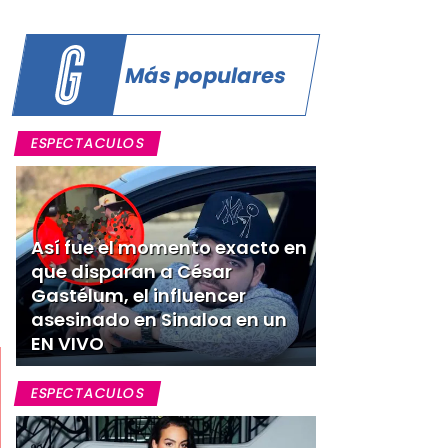
Más populares
ESPECTACULOS
Así fue el momento exacto en
que disparan a César
Gastélum, el influencer
asesinado en Sinaloa en un
EN VIVO
ESPECTACULOS