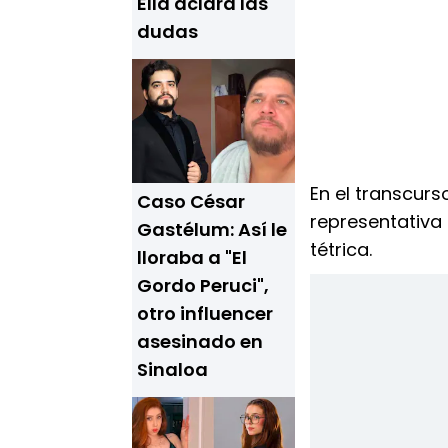
Ella aclara las
dudas
En el transcurs
Caso César
representativa 
Gastélum: Así le
tétrica.
lloraba a "El
Gordo Peruci",
otro influencer
asesinado en
Sinaloa