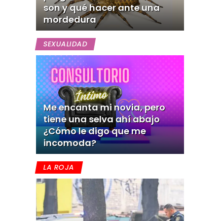
son y qué hacer ante una
mordedura
SEXUALIDAD
Me encanta mi novia, pero
tiene una selva ahí abajo
¿Cómo le digo que me
incomoda?
LA ROJA