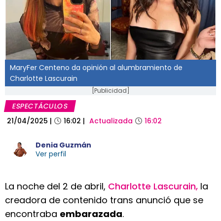
MaryFer Centeno da opinión al alumbramiento de
Charlotte Lascurain
[Publicidad]
ESPECTÁCULOS
21/04/2025
|
16:02
|
Actualizada
16:02
Denia Guzmán
Ver perfil
La noche del 2 de abril,
Charlotte Lascurain,
la
creadora de contenido trans anunció que se
encontraba
embarazada
.