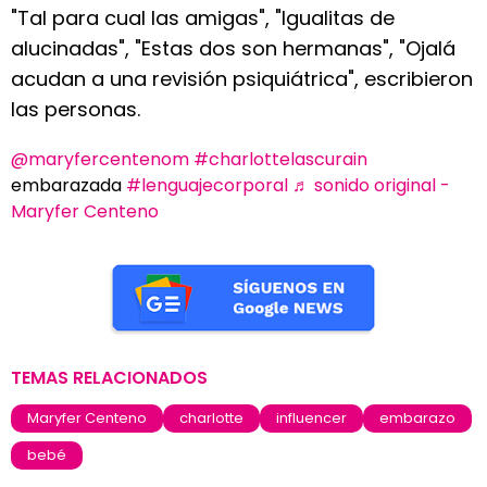
"Tal para cual las amigas", "Igualitas de
alucinadas", "Estas dos son hermanas", "Ojalá
acudan a una revisión psiquiátrica", escribieron
las personas.
@maryfercentenom
#charlottelascurain
embarazada
#lenguajecorporal
♬ sonido original -
Maryfer Centeno
TEMAS RELACIONADOS
Maryfer Centeno
charlotte
influencer
embarazo
bebé