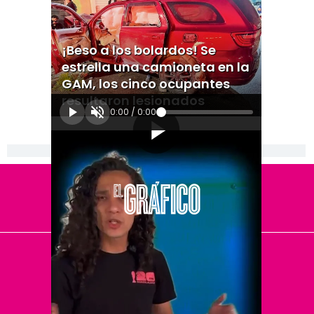
¡Beso a los bolardos! Se
estrella una camioneta en la
GAM, los cinco ocupantes
resultaron lesionados
0:00
/
0:00
[Publicidad]
El Universal
Vive USA