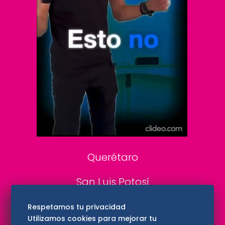
Clase
De 10 sports
DeDinero
Confabulario
Aviso Oportuno
Consultas
Querétaro
San Luis Potosí
Edomex
Respetamos tu privacidad
Utilizamos cookies para mejorar tu