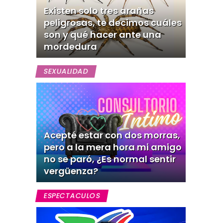
Existen solo tres arañas
peligrosas, te decimos cuáles
son y qué hacer ante una
mordedura
SEXUALIDAD
Acepté estar con dos morras,
pero a la mera hora mi amigo
no se paró, ¿Es normal sentir
vergüenza?
ESPECTACULOS