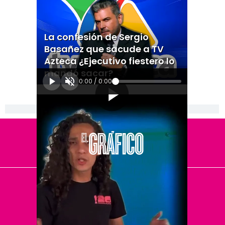
La confesión de Sergio
Basañez que sacude a TV
Azteca ¿Ejecutivo fiestero lo
mandó sacar?
0:00
/
0:00
[Publicidad]
El Universal
Vive USA