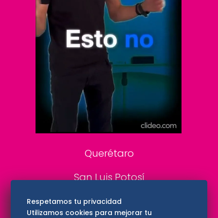
Clase
De 10 sports
DeDinero
Confabulario
Aviso Oportuno
Consultas
Querétaro
San Luis Potosí
Edomex
Respetamos tu privacidad
Utilizamos cookies para mejorar tu