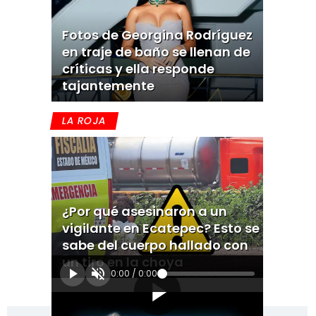
Fotos de Georgina Rodríguez
en traje de baño se llenan de
críticas y ella responde
tajantemente
LA ROJA
¿Por qué asesinaron a un
vigilante en Ecatepec? Esto se
sabe del cuerpo hallado con
un tiro en la choya
0:00
/
0:00
[Publicidad]