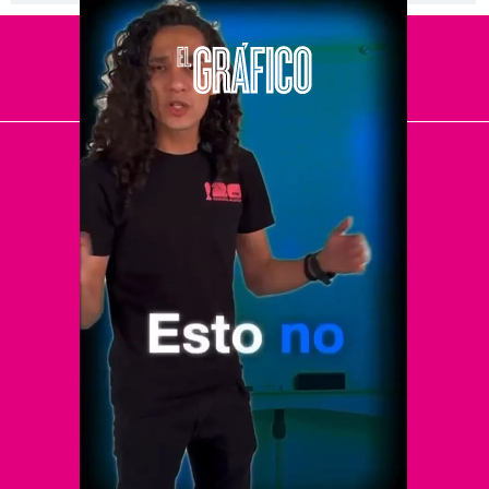
El Universal
Vive USA
Clase
De 10 sports
DeDinero
Confabulario
Aviso Oportuno