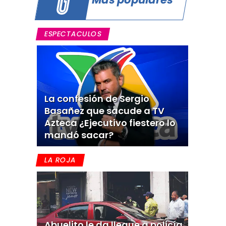
ESPECTACULOS
La confesión de Sergio
Basañez que sacude a TV
Azteca ¿Ejecutivo fiestero lo
mandó sacar?
LA ROJA
Abuelito le da llegue a policía,