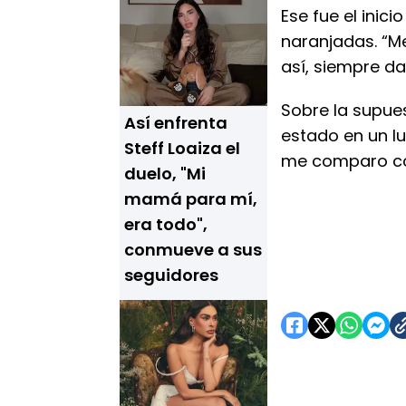
Ese fue el inic
naranjadas. “M
así, siempre d
Sobre la supues
Así enfrenta
estado en un lu
Steff Loaiza el
me comparo con 
duelo, "Mi
mamá para mí,
era todo",
conmueve a sus
seguidores