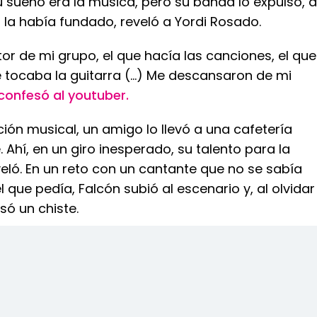
 sueño era la música, pero su banda lo expulsó, a
 la había fundado, reveló a Yordi Rosado.
ctor de mi grupo, el que hacía las canciones, el que
 tocaba la guitarra (...) Me descansaron de mi
confesó al youtuber.
ción musical, un amigo lo llevó a una cafetería
. Ahí, en un giro inesperado, su talento para la
eló. En un reto con un cantante que no se sabía
l que pedía, Falcón subió al escenario y, al olvidar
isó un chiste.