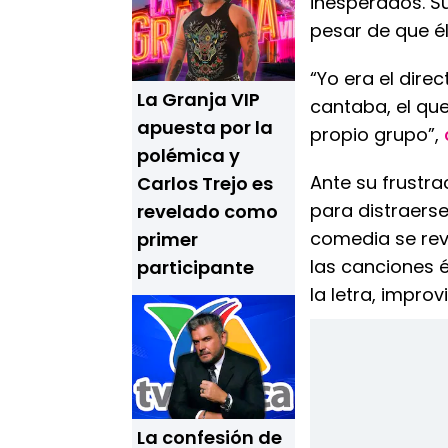
inesperados. Su
pesar de que él
“Yo era el dire
La Granja VIP
cantaba, el que
apuesta por la
propio grupo”,
polémica y
Ante su frustra
Carlos Trejo es
para distraerse
revelado como
comedia se rev
primer
las canciones é
participante
la letra, improv
La confesión de