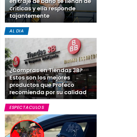
en traje de baño se llenan de
críticas y ella responde
tajantemente
AL DIA
¿Compras en Tiendas 3B?
Estos son los mejores
productos que Profeco
recomienda por su calidad
ESPECTACULOS