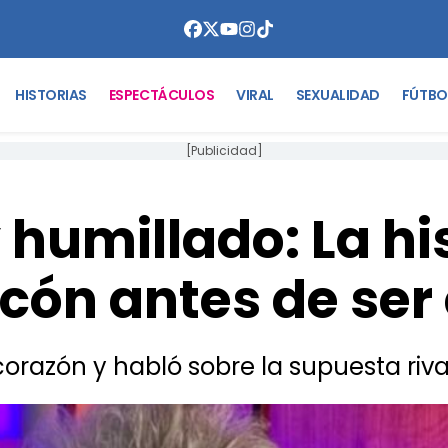
HISTORIAS
ESPECTÁCULOS
VIRAL
SEXUALIDAD
FÚTBO
[Publicidad]
humillado: La hi
lcón antes de se
orazón y habló sobre la supuesta riva