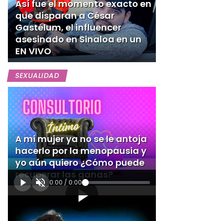
Así fue el momento exacto en
que disparan a César
Gastélum, el influencer
asesinado en Sinaloa en un
EN VIVO
SEXUALIDAD
A mi mujer ya no se le antoja
hacerlo por la menopausia y
yo aún quiero ¿Cómo puede
recuperar las ganas?
0:00
/
0:00
[Publicidad]