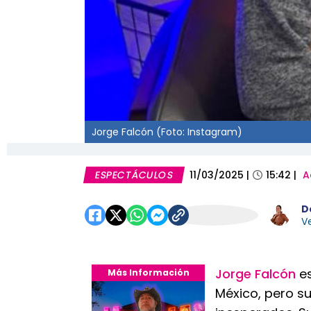
Jorge Falcón (Foto: Instagram)
ESPECTÁCULOS
11/03/2025
|
15:42
|
A
D
Ve
Jorge Falcón
e
Más Información
México, pero su