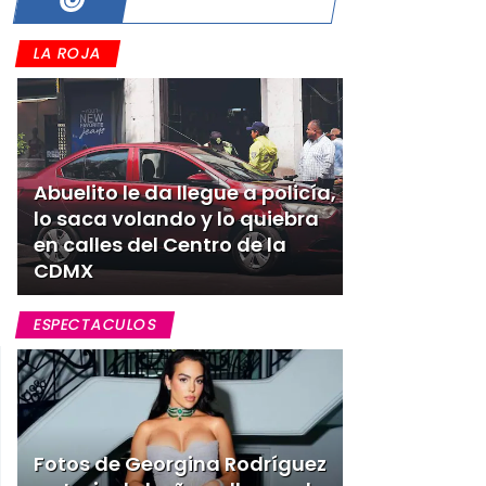
LA ROJA
Abuelito le da llegue a policía,
lo saca volando y lo quiebra
en calles del Centro de la
CDMX
ESPECTACULOS
Fotos de Georgina Rodríguez