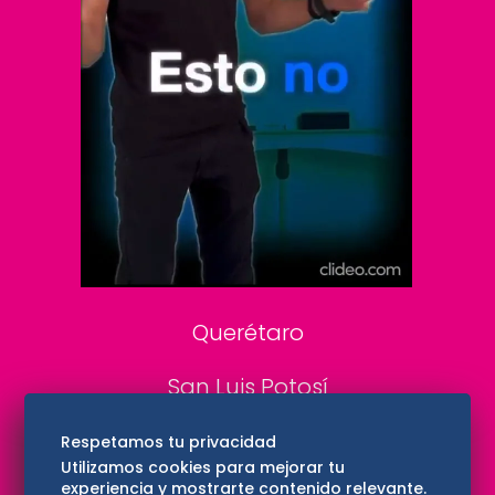
Clase
De 10 sports
DeDinero
Confabulario
Aviso Oportuno
Consultas
Querétaro
San Luis Potosí
Edomex
Respetamos tu privacidad
Utilizamos cookies para mejorar tu
experiencia y mostrarte contenido relevante.