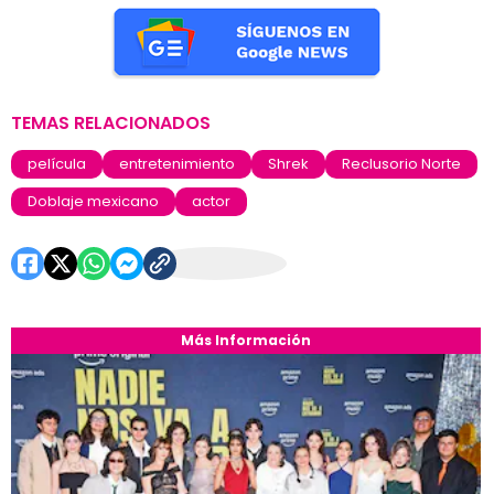
TEMAS RELACIONADOS
película
entretenimiento
Shrek
Reclusorio Norte
Doblaje mexicano
actor
Más Información