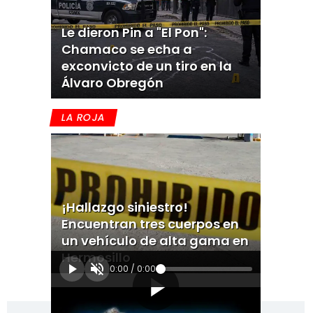
Le dieron Pin a "El Pon":
Chamaco se echa a
exconvicto de un tiro en la
Álvaro Obregón
LA ROJA
¡Hallazgo siniestro!
Encuentran tres cuerpos en
un vehículo de alta gama en
Hermosillo
0:00
/
0:00
[Publicidad]