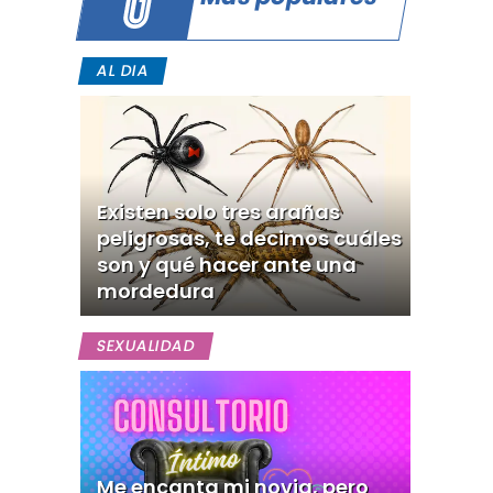
AL DIA
Existen solo tres arañas
peligrosas, te decimos cuáles
son y qué hacer ante una
mordedura
SEXUALIDAD
Me encanta mi novia, pero