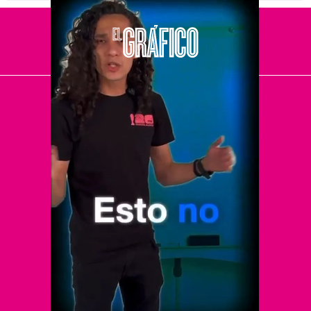
El Universal
Vive USA
Clase
De 10 sports
DeDinero
Confabulario
Aviso Oportuno