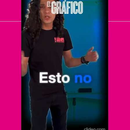
El Universal
Vive USA
Clase
De 10 sports
DeDinero
Confabulario
Aviso Oportuno