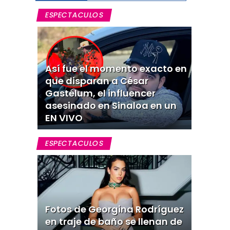
ESPECTACULOS
Así fue el momento exacto en
que disparan a César
Gastélum, el influencer
asesinado en Sinaloa en un
EN VIVO
ESPECTACULOS
Fotos de Georgina Rodríguez
en traje de baño se llenan de