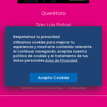
Consultas
Querétaro
San Luis Potosí
Edomex
Respetamos tu privacidad
Utilizamos cookies para mejorar tu
experiencia y mostrarte contenido relevante.
Consultas
Al continuar navegando, aceptas nuestra
política de cookies y el tratamiento de tus
Hidalgo
datos personales.
Aviso de Privacidad
.
Oaxaca
Acepto Cookies
Aviso de privacidad
Directorio
Términos y Condiciones
Publicidad