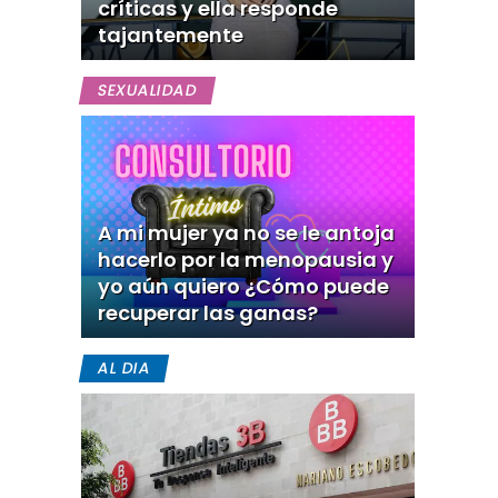
críticas y ella responde
tajantemente
SEXUALIDAD
A mi mujer ya no se le antoja
hacerlo por la menopausia y
yo aún quiero ¿Cómo puede
recuperar las ganas?
AL DIA