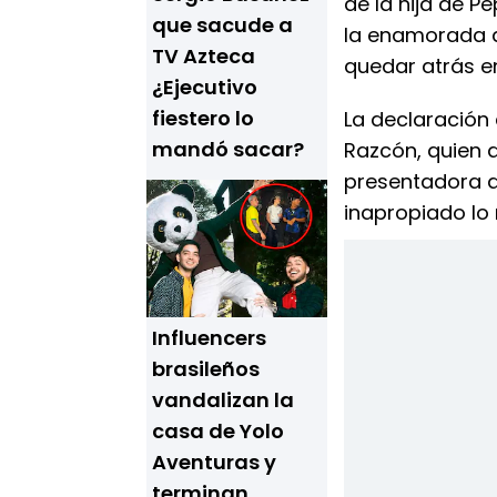
de la hija de 
que sacude a
la enamorada d
TV Azteca
quedar atrás e
¿Ejecutivo
fiestero lo
La declaración 
mandó sacar?
Razcón, quien d
presentadora de
inapropiado lo
Influencers
brasileños
vandalizan la
casa de Yolo
Aventuras y
terminan