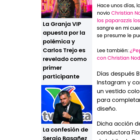
Hace unos días, 
novio
Christian N
los paparazzis lo
La Granja VIP
sangre en mi cuer
apuesta por la
se presume le pu
polémica y
Carlos Trejo es
Lee también:
¿Pep
con Christian Nod
revelado como
primer
Días después B
participante
Instagram y co
un vestido colo
para completar
diseño.
Dicha acción de
La confesión de
conductora Flo
Sergio Basañez