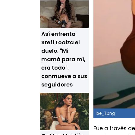
Así enfrenta
Steff Loaiza el
duelo, "Mi
mamá para mí,
era todo",
conmueve a sus
seguidores
be_1.png
Fue a través de