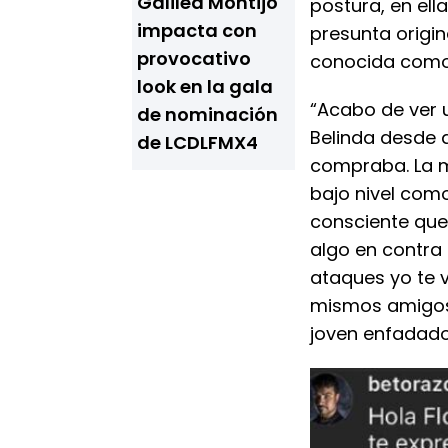
Galilea Montijo
postura, en ell
impacta con
presunta origin
provocativo
conocida como 'N
look en la gala
“Acabo de ver 
de nominación
Belinda desde a
de LCDLFMX4
compraba. La m
bajo nivel com
consciente que
algo en contra 
ataques yo te 
mismos amigos 
joven enfadado