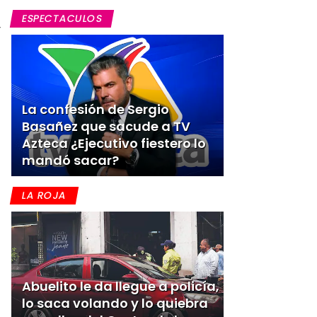
ESPECTACULOS
y
La confesión de Sergio
Basañez que sacude a TV
Azteca ¿Ejecutivo fiestero lo
mandó sacar?
LA ROJA
a
Abuelito le da llegue a policía,
lo saca volando y lo quiebra