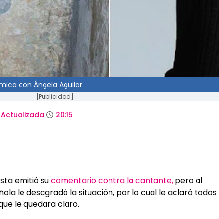
émica con Ángela Aguilar
[Publicidad]
Actualizada
20:15
sta emitió su
comentario contra la cantante,
pero al
ola le desagradó la situación, por lo cual le aclaró todos
 que le quedara claro.