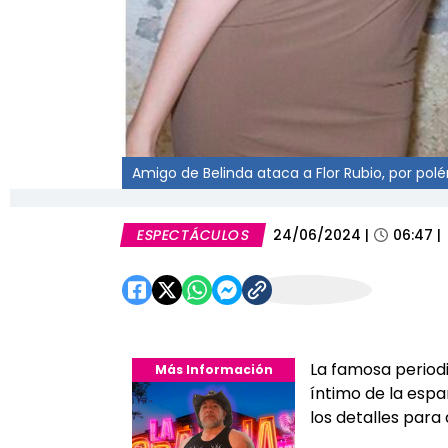
Amigo de Belinda ataca a Flor Rubio, por pol
ESPECTÁCULOS
24/06/2024
|
06:47
|
La famosa periodi
Más Información
íntimo de la españ
los detalles para