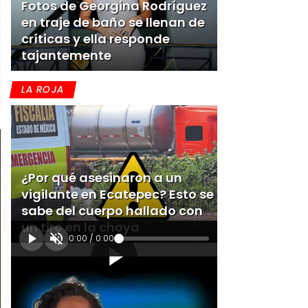
Fotos de Georgina Rodríguez
en traje de baño se llenan de
críticas y ella responde
tajantemente
LA ROJA
¿Por qué asesinaron a un
vigilante en Ecatepec? Esto se
sabe del cuerpo hallado con
un tiro en la choya
0:00
/
0:00
[Publicidad]