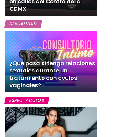
en calles del Centro de la
CDMX
SEXUALIDAD
¿Qué pasa si tengo relaciones
sexuales durante un
tratamiento con óvulos
vaginales?
ESPECTACULOS