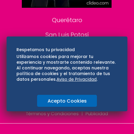
Consultas
Querétaro
San Luis Potosí
Edomex
Respetamos tu privacidad
Utilizamos cookies para mejorar tu
experiencia y mostrarte contenido relevante.
Consultas
Al continuar navegando, aceptas nuestra
política de cookies y el tratamiento de tus
Hidalgo
datos personales.
Aviso de Privacidad
.
Oaxaca
Acepto Cookies
Aviso de privacidad
Directorio
Términos y Condiciones
Publicidad