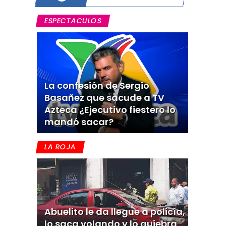
ESPECTACULOS
La confesión de Sergio
Basañez que sacude a TV
Azteca ¿Ejecutivo fiestero lo
mandó sacar?
LA ROJA
Abuelito le da llegue a policía,
lo saca volando y lo quiebra