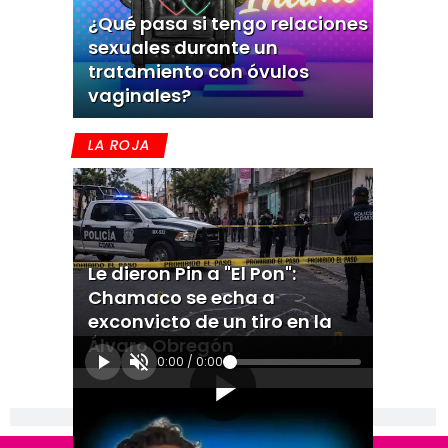
¿Qué pasa si tengo relaciones
sexuales durante un
tratamiento con óvulos
vaginales?
LA ROJA
Le dieron Pin a "El Pon":
Chamaco se echa a
exconvicto de un tiro en la
Álvaro Obregón
0:00
/
0:00
[Publicidad]