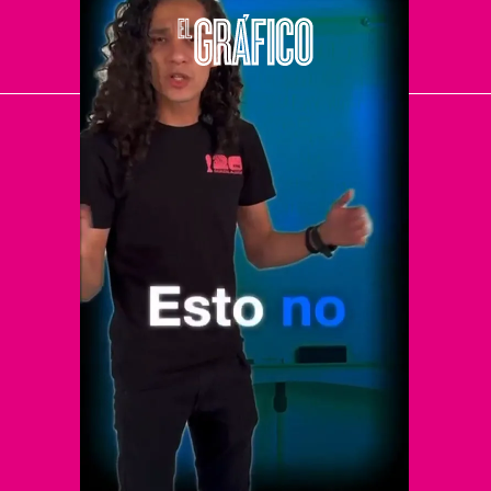
El Universal
Vive USA
Clase
De 10 sports
DeDinero
Confabulario
Aviso Oportuno