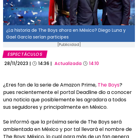
¿La historia de The Boys ahora en México? Diego Luna y
Gael García serían participes
[Publicidad]
ESPECTÁCULOS
28/11/2023
|
14:36
|
Actualizada
14:10
¿Eres fan de la serie de Amazon Prime,
The Boys
?
pues recientemente el portal Deadline dio a conocer
una noticia que posiblemente les agradara a todos
sus seguidores y principalmente en México.
Se informó que la próxima serie de The Boys será
ambientada en México y por tal llevará el nombre de
The Boys: México, lo cual para más de un fan genera