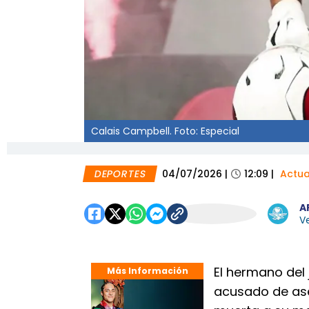
Calais Campbell. Foto: Especial
DEPORTES
04/07/2026
|
12:09
|
Actua
A
Ve
El hermano del
Más Información
acusado de ase