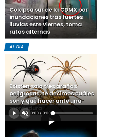
Colapsa sur de la CDMX por
inundaciones tras fuertes
lluvias este viernes, toma
rutas alternas
AL DIA
Existen solo tres arañas
peligrosas, te decimos cuáles
son y qué hacer ante una
mordedura
0:00
/
0:00
[Publicidad]