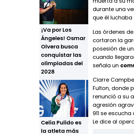
muerta a su ma
durante una veri
que él luchaba
¡Va por Los
Las órdenes de
Ángeles! Osmar
cortaron la ga
Olvera busca
posesión de un 
conquistar las
cuando llegaron
olimpiadas del
señala un
comu
2028
Ciarre Campbell
Fulton, donde 
renunció a su a
agresión agrav
911 se escucha
Le dice al oper
Celia Pulido es
la atleta más