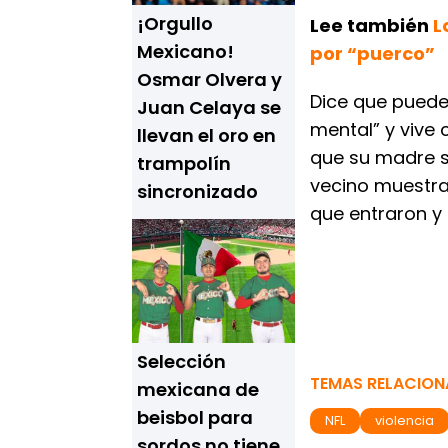
¡Orgullo
Lee también
L
Mexicano!
por “puerco”
Osmar Olvera y
Dice que puede
Juan Celaya se
mental” y vive 
llevan el oro en
que su madre s
trampolín
vecino muestran
sincronizado
que entraron y
Selección
TEMAS RELACIO
mexicana de
beisbol para
NFL
violencia
sordos no tiene