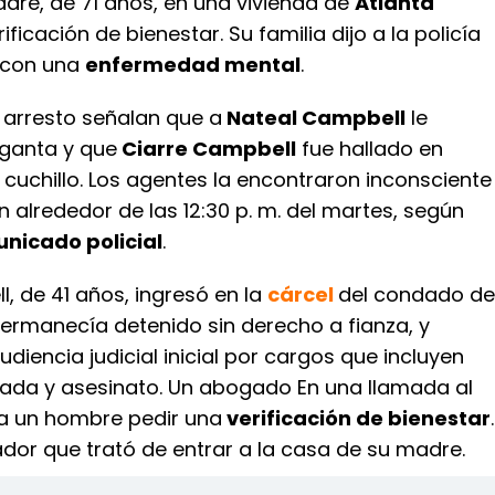
dre, de 71 años, en una vivienda de
Atlanta
ficación de bienestar. Su familia dijo a la policía
 con una
enfermedad mental
.
 arresto señalan que a
Nateal Campbell
le
rganta y que
Ciarre Campbell
fue hallado en
cuchillo. Los agentes la encontraron inconsciente
 alrededor de las 12:30 p. m. del martes, según
nicado policial
.
, de 41 años, ingresó en la
cárcel
del condado de
permanecía detenido sin derecho a fianza, y
udiencia judicial inicial por cargos que incluyen
ada y asesinato. Un abogado En una llamada al
 a un hombre pedir una
verificación de bienestar
.
ador que trató de entrar a la casa de su madre.