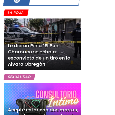
LA ROJA
Le dieron Pin a "El Pon":
Chamaco se echa a
exconvicto de un tiro en la
Álvaro Obregón
SEXUALIDAD
Acepté estar con dos morras,