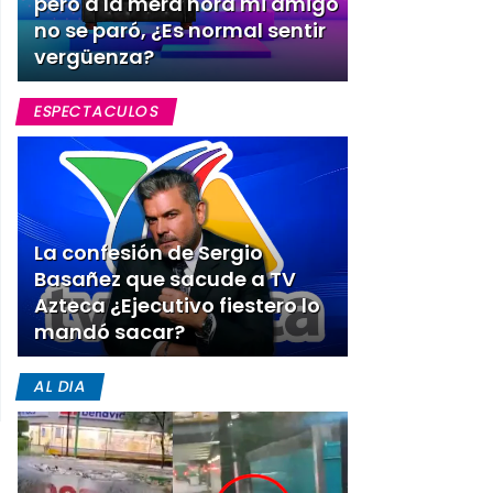
pero a la mera hora mi amigo
no se paró, ¿Es normal sentir
vergüenza?
ESPECTACULOS
La confesión de Sergio
Basañez que sacude a TV
Azteca ¿Ejecutivo fiestero lo
mandó sacar?
AL DIA