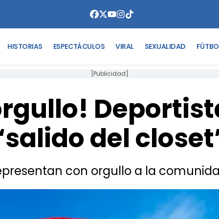
HISTORIAS
ESPECTÁCULOS
VIRAL
SEXUALIDAD
FÚTBO
[Publicidad]
orgullo! Deportis
“salido del closet
representan con orgullo a la comunid