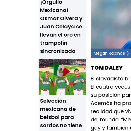
¡Orgullo
Mexicano!
Osmar Olvera y
Juan Celaya se
llevan el oro en
trampolín
sincronizado
Megan Rapinoe (Fo
TOM DALEY
El clavadista b
El cuatro vece
su posición pa
Selección
Además ha pro
mexicana de
realidad que v
beisbol para
del mundo. “Me 
sordos no tiene
gay y también