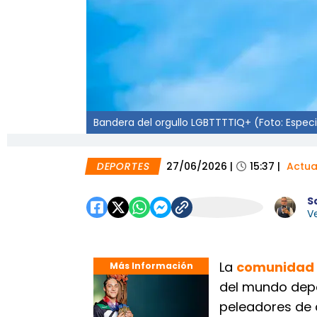
Bandera del orgullo LGBTTTTIQ+ (Foto: Especi
DEPORTES
27/06/2026
|
15:37
|
Actua
S
Ve
La
comunidad
Más Información
del mundo depor
peleadores de 