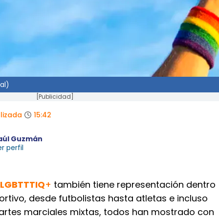
al)
[Publicidad]
lizada
15:42
aúl Guzmán
r perfil
 LGBTTTIQ
+
también tiene representación dentro
tivo, desde futbolistas hasta atletas e incluso
artes marciales mixtas, todos han mostrado con