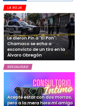
LA ROJA
Le dieron Pin a "El Pon":
Chamaco se echa a
exconvicto de un tiro en la
Álvaro Obregón
SEXUALIDAD
Acepté estar con dos morras,
pero a la mera hora mi amigo