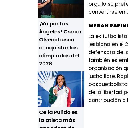
orgullo su pre
convertirse en
¡Va por Los
MEGAN RAPIN
Ángeles! Osmar
La ex futbolista
Olvera busca
lesbiana en el 
conquistar las
defensora de l
olimpiadas del
también es emba
2028
organización q
lucha libre. Ra
basquetbolista 
de la libertad 
contribución a 
Celia Pulido es
la atleta más